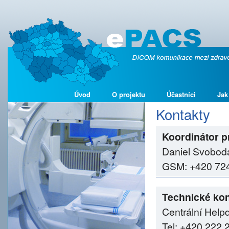
Úvod
O projektu
Účastníci
Jak
Kontakty
Koordinátor p
Daniel Svobod
GSM: +420 724 
Technické kon
Centrální Help
Tel: +420 222 