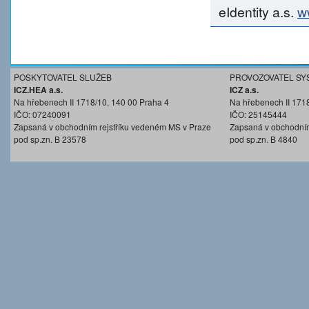
eIdentity a.s.
w
POSKYTOVATEL SLUŽEB
PROVOZOVATEL SY
ICZ.HEA a.s.
ICZ a.s.
Na hřebenech II 1718/10, 140 00 Praha 4
Na hřebenech II 171
IČO: 07240091
IČO: 25145444
Zapsaná v obchodním rejstříku vedeném MS v Praze
Zapsaná v obchodním
pod sp.zn. B 23578
pod sp.zn. B 4840