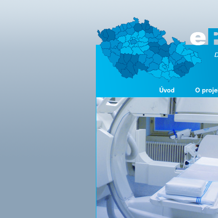
Úvod
O proje