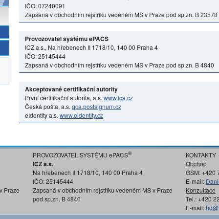
IČO: 07240091
Zapsaná v obchodním rejstříku vedeném MS v Praze pod sp.zn. B 23578
Provozovatel systému ePACS
ICZ a.s., Na hřebenech II 1718/10, 140 00 Praha 4
IČO: 25145444
Zapsaná v obchodním rejstříku vedeném MS v Praze pod sp.zn. B 4840
Akceptované certifikační autority
První certifikační autorita, a.s.
www.ica.cz
Česká pošta, a.s.
qca.postsignum.cz
eIdentity a.s.
www.eidentity.cz
®
PROVOZOVATEL SYSTÉMU ePACS
KONTAKTY
ICZ a.s.
Obchod
Na hřebenech II 1718/10, 140 00 Praha 4
GSM: +420 
IČO: 25145444
E-mail:
Dani
v Praze
Zapsaná v obchodním rejstříku vedeném MS v Praze
Konzultace
pod sp.zn. B 4840
Tel.: +420 
E-mail:
hd@i