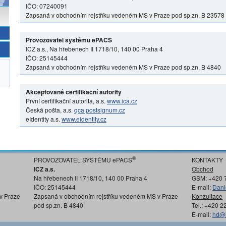
IČO: 07240091
Zapsaná v obchodním rejstříku vedeném MS v Praze pod sp.zn. B 23578
Provozovatel systému ePACS
ICZ a.s., Na hřebenech II 1718/10, 140 00 Praha 4
IČO: 25145444
Zapsaná v obchodním rejstříku vedeném MS v Praze pod sp.zn. B 4840
Akceptované certifikační autority
První certifikační autorita, a.s.
www.ica.cz
Česká pošta, a.s.
qca.postsignum.cz
eIdentity a.s.
www.eidentity.cz
®
PROVOZOVATEL SYSTÉMU ePACS
KONTAKTY
ICZ a.s.
Obchod
Na hřebenech II 1718/10, 140 00 Praha 4
GSM: +420 
IČO: 25145444
E-mail:
Dani
v Praze
Zapsaná v obchodním rejstříku vedeném MS v Praze
Konzultace
pod sp.zn. B 4840
Tel.: +420 
E-mail:
hd@i