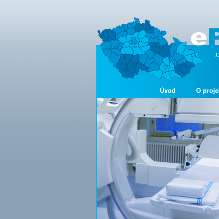
Úvod
O proje