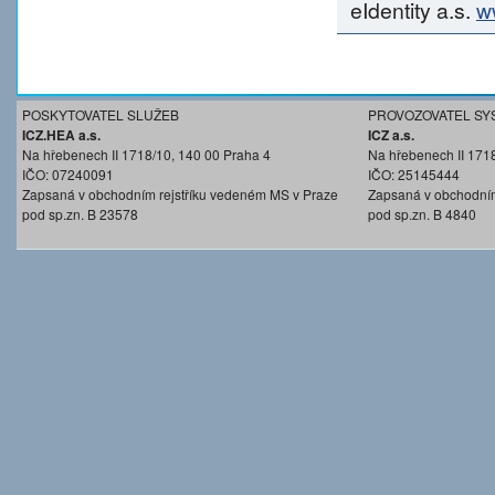
eIdentity a.s.
w
POSKYTOVATEL SLUŽEB
PROVOZOVATEL SY
ICZ.HEA a.s.
ICZ a.s.
Na hřebenech II 1718/10, 140 00 Praha 4
Na hřebenech II 171
IČO: 07240091
IČO: 25145444
Zapsaná v obchodním rejstříku vedeném MS v Praze
Zapsaná v obchodním
pod sp.zn. B 23578
pod sp.zn. B 4840