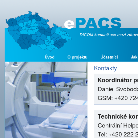
Úvod
O projektu
Účastníci
Jak
Kontakty
Koordinátor p
Daniel Svobod
GSM: +420 724 
Technické kon
Centrální Help
Tel: +420 222 