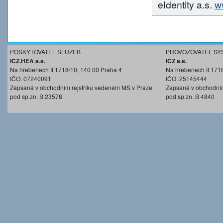
eIdentity a.s.
w
POSKYTOVATEL SLUŽEB
PROVOZOVATEL SY
ICZ.HEA a.s.
ICZ a.s.
Na hřebenech II 1718/10, 140 00 Praha 4
Na hřebenech II 171
IČO: 07240091
IČO: 25145444
Zapsaná v obchodním rejstříku vedeném MS v Praze
Zapsaná v obchodním
pod sp.zn. B 23578
pod sp.zn. B 4840