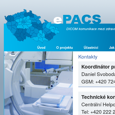
Úvod
O projektu
Účastníci
Jak
Kontakty
Koordinátor p
Daniel Svobod
GSM: +420 724 
Technické kon
Centrální Help
Tel: +420 222 