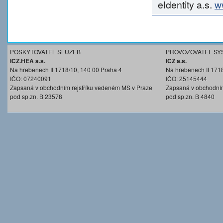
eIdentity a.s.
w
POSKYTOVATEL SLUŽEB
PROVOZOVATEL SY
ICZ.HEA a.s.
ICZ a.s.
Na hřebenech II 1718/10, 140 00 Praha 4
Na hřebenech II 171
IČO: 07240091
IČO: 25145444
Zapsaná v obchodním rejstříku vedeném MS v Praze
Zapsaná v obchodním
pod sp.zn. B 23578
pod sp.zn. B 4840