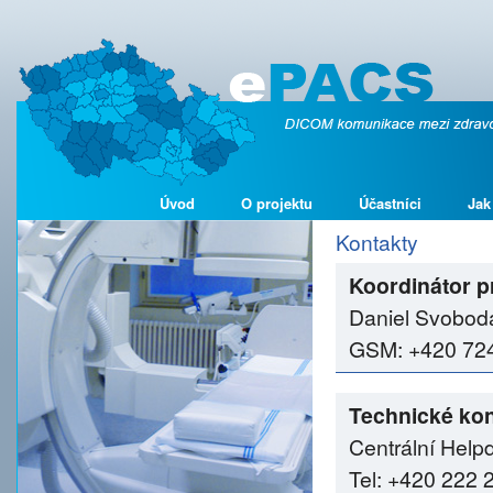
Úvod
O projektu
Účastníci
Jak
Kontakty
Koordinátor p
Daniel Svobod
GSM: +420 724 
Technické kon
Centrální Help
Tel: +420 222 