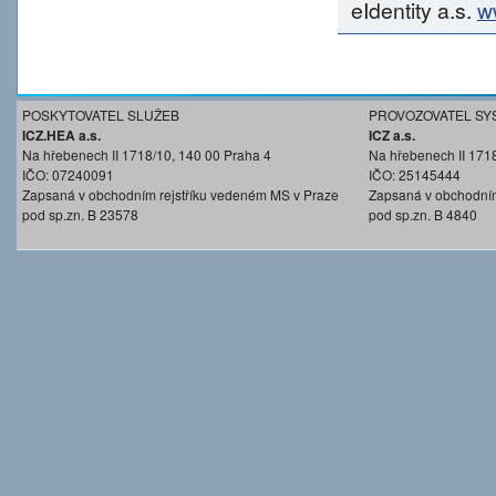
eIdentity a.s.
w
POSKYTOVATEL SLUŽEB
PROVOZOVATEL SY
ICZ.HEA a.s.
ICZ a.s.
Na hřebenech II 1718/10, 140 00 Praha 4
Na hřebenech II 171
IČO: 07240091
IČO: 25145444
Zapsaná v obchodním rejstříku vedeném MS v Praze
Zapsaná v obchodním
pod sp.zn. B 23578
pod sp.zn. B 4840