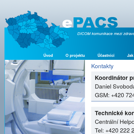
Úvod
O projektu
Účastníci
Jak
Kontakty
Koordinátor p
Daniel Svobod
GSM: +420 724 
Technické kon
Centrální Help
Tel: +420 222 