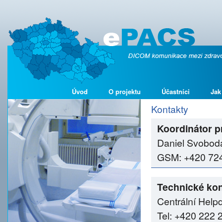
Úvod
O projektu
Účastníci
Jak
Kontakty
Koordinátor p
Daniel Svobod
GSM: +420 724 
Technické kon
Centrální Help
Tel: +420 222 