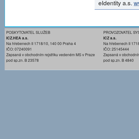
eIdentity a.s.
w
POSKYTOVATEL SLUŽEB
PROVOZOVATEL SY
ICZ.HEA a.s.
ICZ a.s.
Na hřebenech II 1718/10, 140 00 Praha 4
Na hřebenech II 171
IČO: 07240091
IČO: 25145444
Zapsaná v obchodním rejstříku vedeném MS v Praze
Zapsaná v obchodním
pod sp.zn. B 23578
pod sp.zn. B 4840