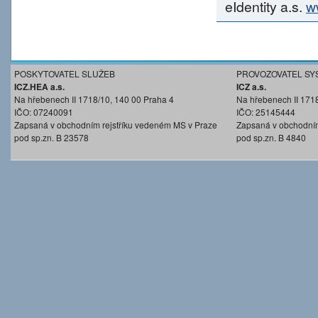
eIdentity a.s.
w
POSKYTOVATEL SLUŽEB
PROVOZOVATEL SY
ICZ.HEA a.s.
ICZ a.s.
Na hřebenech II 1718/10, 140 00 Praha 4
Na hřebenech II 171
IČO: 07240091
IČO: 25145444
Zapsaná v obchodním rejstříku vedeném MS v Praze
Zapsaná v obchodním
pod sp.zn. B 23578
pod sp.zn. B 4840