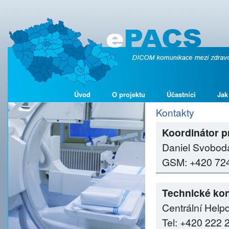
Úvod
O projektu
Účastníci
Jak
Kontakty
Koordinátor p
Daniel Svobod
GSM: +420 724 
Technické kon
Centrální Help
Tel: +420 222 