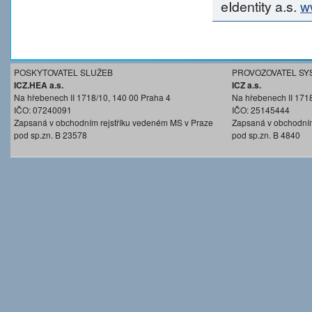
eIdentity a.s.
w
POSKYTOVATEL SLUŽEB
PROVOZOVATEL SY
ICZ.HEA a.s.
ICZ a.s.
Na hřebenech II 1718/10, 140 00 Praha 4
Na hřebenech II 171
IČO: 07240091
IČO: 25145444
Zapsaná v obchodním rejstříku vedeném MS v Praze
Zapsaná v obchodním
pod sp.zn. B 23578
pod sp.zn. B 4840