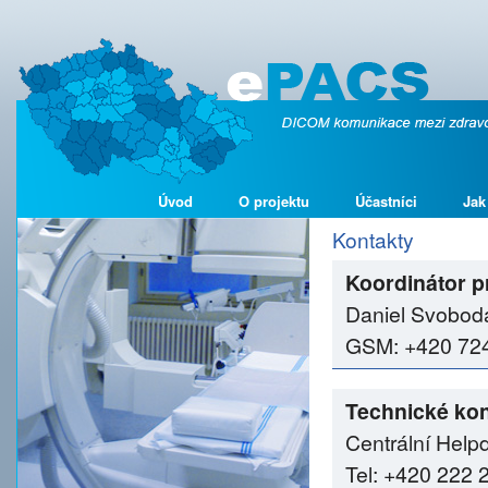
Úvod
O projektu
Účastníci
Jak
Kontakty
Koordinátor p
Daniel Svobod
GSM: +420 724 
Technické kon
Centrální Help
Tel: +420 222 