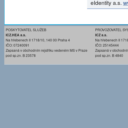
eIdentity a.s.
w
POSKYTOVATEL SLUŽEB
PROVOZOVATEL SY
ICZ.HEA a.s.
ICZ a.s.
Na hřebenech II 1718/10, 140 00 Praha 4
Na hřebenech II 171
IČO: 07240091
IČO: 25145444
Zapsaná v obchodním rejstříku vedeném MS v Praze
Zapsaná v obchodním
pod sp.zn. B 23578
pod sp.zn. B 4840