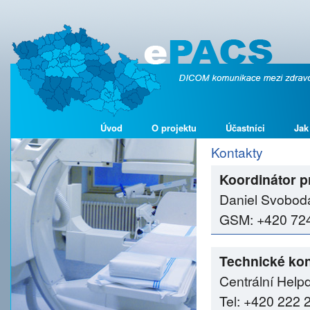
Úvod
O projektu
Účastníci
Jak
Kontakty
Koordinátor p
Daniel Svobod
GSM: +420 724 
Technické kon
Centrální Help
Tel: +420 222 