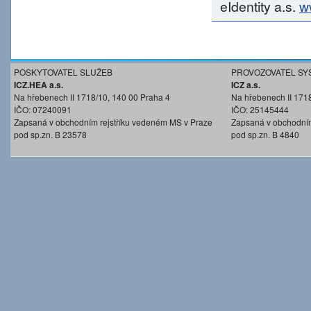
eIdentity a.s.
w
POSKYTOVATEL SLUŽEB
PROVOZOVATEL SY
ICZ.HEA a.s.
ICZ a.s.
Na hřebenech II 1718/10, 140 00 Praha 4
Na hřebenech II 171
IČO: 07240091
IČO: 25145444
Zapsaná v obchodním rejstříku vedeném MS v Praze
Zapsaná v obchodním
pod sp.zn. B 23578
pod sp.zn. B 4840