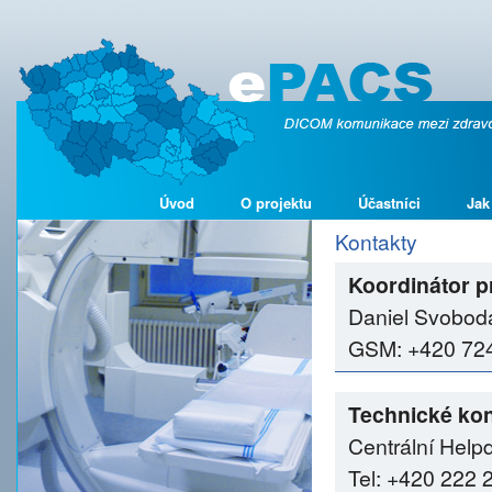
Úvod
O projektu
Účastníci
Jak
Kontakty
Koordinátor p
Daniel Svobod
GSM: +420 724 
Technické kon
Centrální Help
Tel: +420 222 