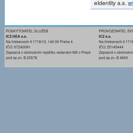
eIdentity a.s.
w
POSKYTOVATEL SLUŽEB
PROVOZOVATEL SY
ICZ.HEA a.s.
ICZ a.s.
Na hřebenech II 1718/10, 140 00 Praha 4
Na hřebenech II 171
IČO: 07240091
IČO: 25145444
Zapsaná v obchodním rejstříku vedeném MS v Praze
Zapsaná v obchodním
pod sp.zn. B 23578
pod sp.zn. B 4840