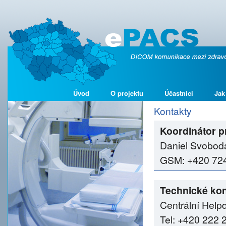
Úvod
O projektu
Účastníci
Jak
Kontakty
Koordinátor p
Daniel Svobod
GSM: +420 724 
Technické kon
Centrální Help
Tel: +420 222 