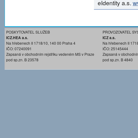
eIdentity a.s.
w
POSKYTOVATEL SLUŽEB
PROVOZOVATEL SY
ICZ.HEA a.s.
ICZ a.s.
Na hřebenech II 1718/10, 140 00 Praha 4
Na hřebenech II 171
IČO: 07240091
IČO: 25145444
Zapsaná v obchodním rejstříku vedeném MS v Praze
Zapsaná v obchodním
pod sp.zn. B 23578
pod sp.zn. B 4840