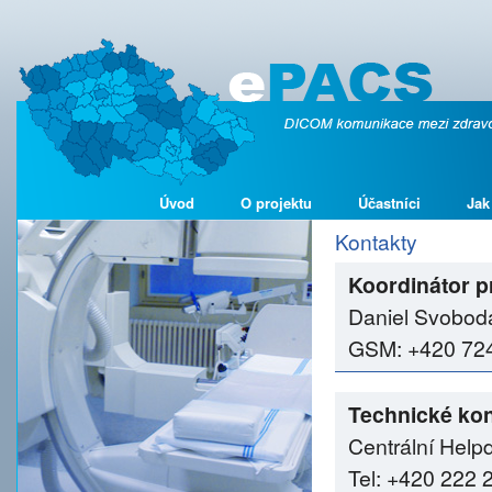
Úvod
O projektu
Účastníci
Jak
Kontakty
Koordinátor p
Daniel Svobod
GSM: +420 724 
Technické kon
Centrální Help
Tel: +420 222 