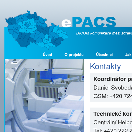
Úvod
O projektu
Účastníci
Jak
Kontakty
Koordinátor p
Daniel Svobod
GSM: +420 724 
Technické kon
Centrální Help
Tel: +420 222 