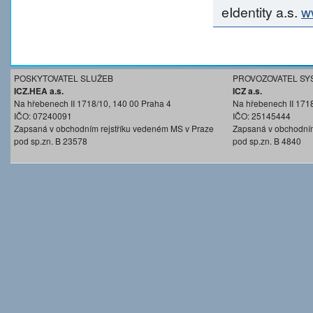
eIdentity a.s.
w
POSKYTOVATEL SLUŽEB
PROVOZOVATEL SY
ICZ.HEA a.s.
ICZ a.s.
Na hřebenech II 1718/10, 140 00 Praha 4
Na hřebenech II 171
IČO: 07240091
IČO: 25145444
Zapsaná v obchodním rejstříku vedeném MS v Praze
Zapsaná v obchodním
pod sp.zn. B 23578
pod sp.zn. B 4840