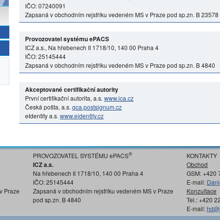
IČO: 07240091
Zapsaná v obchodním rejstříku vedeném MS v Praze pod sp.zn. B 23578
Provozovatel systému ePACS
ICZ a.s., Na hřebenech II 1718/10, 140 00 Praha 4
IČO: 25145444
Zapsaná v obchodním rejstříku vedeném MS v Praze pod sp.zn. B 4840
Akceptované certifikační autority
První certifikační autorita, a.s.
www.ica.cz
Česká pošta, a.s.
qca.postsignum.cz
eIdentity a.s.
www.eidentity.cz
®
PROVOZOVATEL SYSTÉMU ePACS
KONTAKTY
ICZ a.s.
Obchod
Na hřebenech II 1718/10, 140 00 Praha 4
GSM: +420 
IČO: 25145444
E-mail:
Dani
v Praze
Zapsaná v obchodním rejstříku vedeném MS v Praze
Konzultace
pod sp.zn. B 4840
Tel.: +420 
E-mail:
hd@i