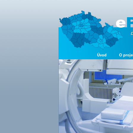
Úvod
O proje