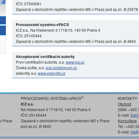
IČO: 07240091
Zapsaná v obchodním rejstříku vedeném MS v Praze pod sp.zn. B 23578
Provozovatel systému ePACS
ICZ a.s., Na hřebenech II 1718/10, 140 00 Praha 4
IČO: 25145444
Zapsaná v obchodním rejstříku vedeném MS v Praze pod sp.zn. B 4840
Akceptované certifikační autority
První certifikační autorita, a.s.
www.ica.cz
Česká pošta, a.s.
qca.postsignum.cz
eIdentity a.s.
www.eidentity.cz
®
PROVOZOVATEL SYSTÉMU ePACS
KONTAKTY
ICZ a.s.
Obchod
Na hřebenech II 1718/10, 140 00 Praha 4
GSM: +420 
IČO: 25145444
E-mail:
Dani
v Praze
Zapsaná v obchodním rejstříku vedeném MS v Praze
Konzultace
pod sp.zn. B 4840
Tel.: +420 
E-mail:
hd@i