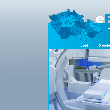
Úvod
O proje