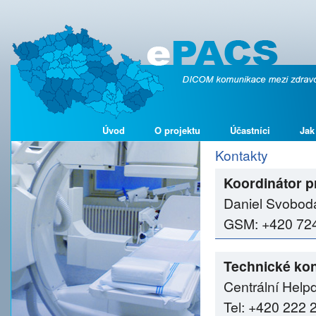
Úvod
O projektu
Účastníci
Jak
Kontakty
Koordinátor p
Daniel Svobod
GSM: +420 724 
Technické kon
Centrální Help
Tel: +420 222 