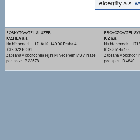
eIdentity a.s.
w
POSKYTOVATEL SLUŽEB
PROVOZOVATEL SY
ICZ.HEA a.s.
ICZ a.s.
Na hřebenech II 1718/10, 140 00 Praha 4
Na hřebenech II 171
IČO: 07240091
IČO: 25145444
Zapsaná v obchodním rejstříku vedeném MS v Praze
Zapsaná v obchodním
pod sp.zn. B 23578
pod sp.zn. B 4840