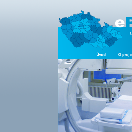
Úvod
O proje