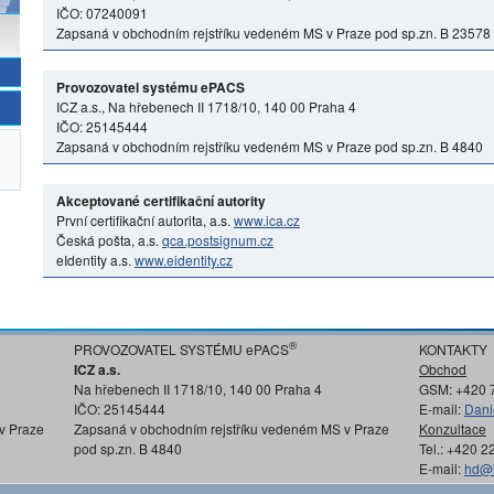
IČO: 07240091
Zapsaná v obchodním rejstříku vedeném MS v Praze pod sp.zn. B 23578
Provozovatel systému ePACS
ICZ a.s., Na hřebenech II 1718/10, 140 00 Praha 4
IČO: 25145444
Zapsaná v obchodním rejstříku vedeném MS v Praze pod sp.zn. B 4840
Akceptované certifikační autority
První certifikační autorita, a.s.
www.ica.cz
Česká pošta, a.s.
qca.postsignum.cz
eIdentity a.s.
www.eidentity.cz
®
PROVOZOVATEL SYSTÉMU ePACS
KONTAKTY
ICZ a.s.
Obchod
Na hřebenech II 1718/10, 140 00 Praha 4
GSM: +420 
IČO: 25145444
E-mail:
Dani
v Praze
Zapsaná v obchodním rejstříku vedeném MS v Praze
Konzultace
pod sp.zn. B 4840
Tel.: +420 
E-mail:
hd@i