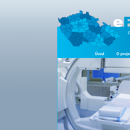
Úvod
O proje