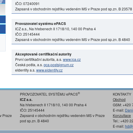
IČO: 07240091
Zapsaná v obchodním rejstříku vedeném MS v Praze pod sp.zn. B 23578
Provozovatel systému ePACS
ICZ a.s., Na hřebenech II 1718/10, 140 00 Praha 4
IČO: 25145444
Zapsaná v obchodním rejstříku vedeném MS v Praze pod sp.zn. B 4840
Akceptované certifikační autority
První certifikační autorita, a.s.
www.ica.cz
Česká pošta, a.s.
qca.postsignum.cz
eIdentity a.s.
www.eidentity.cz
®
PROVOZOVATEL SYSTÉMU ePACS
KONTAKTY
ICZ a.s.
Obchod
Na hřebenech II 1718/10, 140 00 Praha 4
GSM: +420 
IČO: 25145444
E-mail:
Dani
v Praze
Zapsaná v obchodním rejstříku vedeném MS v Praze
Konzultace
pod sp.zn. B 4840
Tel.: +420 
E-mail:
hd@i