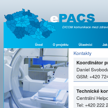
Úvod
O projektu
Účastníci
Jak
Kontakty
Koordinátor p
Daniel Svobod
GSM: +420 724 
Technické kon
Centrální Help
Tel: +420 222 