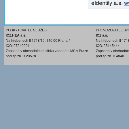
eIdentity a.s.
w
POSKYTOVATEL SLUŽEB
PROVOZOVATEL SY
ICZ.HEA a.s.
ICZ a.s.
Na hřebenech II 1718/10, 140 00 Praha 4
Na hřebenech II 171
IČO: 07240091
IČO: 25145444
Zapsaná v obchodním rejstříku vedeném MS v Praze
Zapsaná v obchodním
pod sp.zn. B 23578
pod sp.zn. B 4840