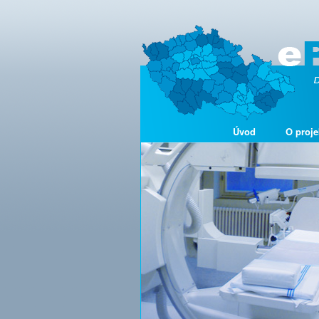
Úvod
O proje