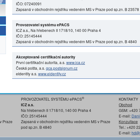
IČO: 07240091
Zapsaná v obchodním rejstříku vedeném MS v Praze pod sp.zn. B 23578
Provozovatel systému ePACS
ICZ a.s., Na hřebenech II 1718/10, 140 00 Praha 4
IČO: 25145444
Zapsaná v obchodním rejstříku vedeném MS v Praze pod sp.zn. B 4840
Akceptované certifikační autority
První certifikační autorita, a.s.
www.ica.cz
Česká pošta, a.s.
qca.postsignum.cz
eIdentity a.s.
www.eidentity.cz
®
PROVOZOVATEL SYSTÉMU ePACS
KONTAKTY
ICZ a.s.
Obchod
Na hřebenech II 1718/10, 140 00 Praha 4
GSM: +420 
IČO: 25145444
E-mail:
Dani
v Praze
Zapsaná v obchodním rejstříku vedeném MS v Praze
Konzultace
pod sp.zn. B 4840
Tel.: +420 
E-mail:
hd@i