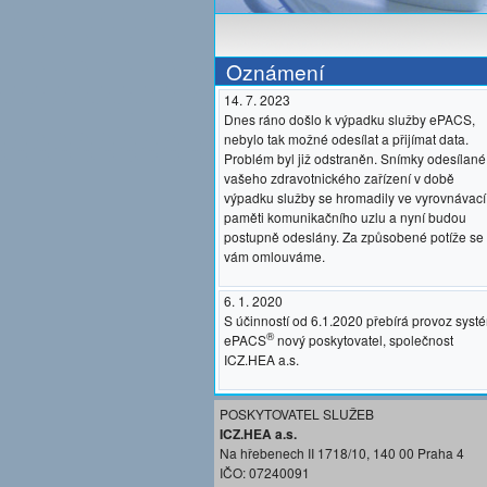
Oznámení
14. 7. 2023
Dnes ráno došlo k výpadku služby ePACS,
nebylo tak možné odesílat a přijímat data.
Problém byl již odstraněn. Snímky odesílané
vašeho zdravotnického zařízení v době
výpadku služby se hromadily ve vyrovnávací
paměti komunikačního uzlu a nyní budou
postupně odeslány. Za způsobené potíže se
vám omlouváme.
6. 1. 2020
S účinností od 6.1.2020 přebírá provoz syst
®
ePACS
nový poskytovatel, společnost
ICZ.HEA a.s.
POSKYTOVATEL SLUŽEB
ICZ.HEA a.s.
Na hřebenech II 1718/10, 140 00 Praha 4
IČO: 07240091