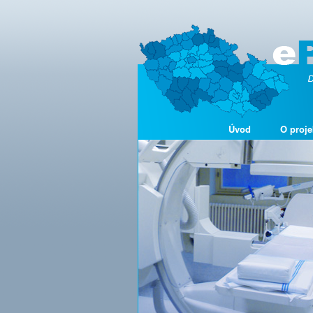
Úvod
O proje