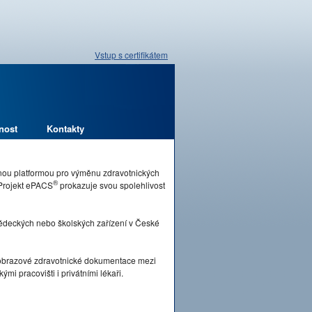
Vstup s certifikátem
nost
Kontakty
pnou platformou pro výměnu zdravotnických
®
 Projekt ePACS
prokazuje svou spolehlivost
vědeckých nebo školských zařízení v České
brazové zdravotnické dokumentace mezi
mi pracovišti i privátními lékaři.