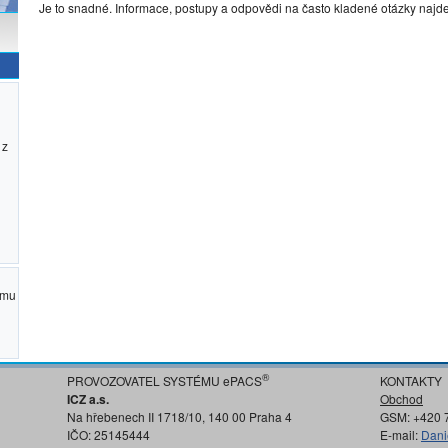
Je to snadné. Informace, postupy a odpovědi na často kladené otázky najd
 z
ému
®
PROVOZOVATEL SYSTÉMU ePACS
KONTAKTY
ICZ a.s.
Obchod
Na hřebenech II 1718/10, 140 00 Praha 4
GSM: +420 
IČO: 25145444
E-mail:
Dani