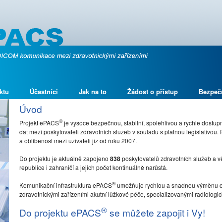
ktu
Účastníci
Jak na to
Žádost o přístup
Bezpeč
Úvod
®
Projekt ePACS
je vysoce bezpečnou, stabilní, spolehlivou a rychle dostu
dat mezi poskytovateli zdravotních služeb v souladu s platnou legislativou.
a oblíbenost mezi uživateli již od roku 2007.
Do projektu je aktuálně zapojeno
838
poskytovatelů zdravotních služeb a 
republice i zahraničí a jejich počet kontinuálně narůstá.
®
Komunikační infrastruktura ePACS
umožňuje rychlou a snadnou výměnu o
zdravotnickými zařízeními akutní lůžkové péče, specializovanými radiologický
®
Do projektu ePACS
se můžete zapojit i Vy!