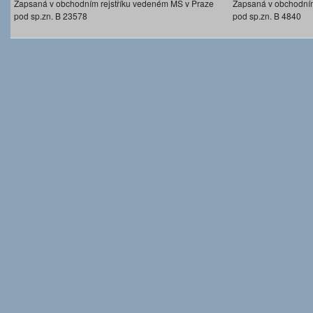
Zapsaná v obchodním rejstříku vedeném MS v Praze
Zapsaná v obchodním
pod sp.zn. B 23578
pod sp.zn. B 4840