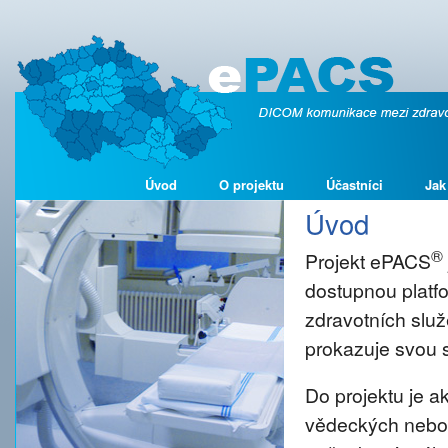
Úvod
O projektu
Účastníci
Jak
Úvod
®
Projekt ePACS
dostupnou platf
zdravotních služ
prokazuje svou s
Do projektu je 
vědeckých nebo š