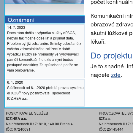
počet kontinuáln
Komunikační inf
Oznámení
obrazové zdravo
14. 7. 2023
akutní lůžkové p
Dnes ráno došlo k výpadku služby ePACS,
nebylo tak možné odesílat a přijímat data.
lékaři.
Problém byl již odstraněn. Snímky odesílané z
vašeho zdravotnického zařízení v době
Do projekt
výpadku služby se hromadily ve vyrovnávací
paměti komunikačního uzlu a nyní budou
Je to snadné. I
postupně odeslány. Za způsobené potíže se
vám omlouváme.
najdete
zde
.
6. 1. 2020
S účinností od 6.1.2020 přebírá provoz systému
®
ePACS
nový poskytovatel, společnost
ICZ.HEA a.s.
POSKYTOVATEL SLUŽEB
PROVOZOVATEL SY
ICZ.HEA a.s.
ICZ a.s.
Na hřebenech II 1718/10, 140 00 Praha 4
Na hřebenech II 171
IČO: 07240091
IČO: 25145444