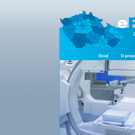
Úvod
O proje