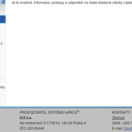
Je to snadné. Informace, postupy a odpovědi na často kladené otázky najd
 z
ému
®
PROVOZOVATEL SYSTÉMU ePACS
KONTAKTY
ICZ a.s.
Obchod
Na hřebenech II 1718/10, 140 00 Praha 4
GSM: +420 
IČO: 25145444
E-mail:
Dani