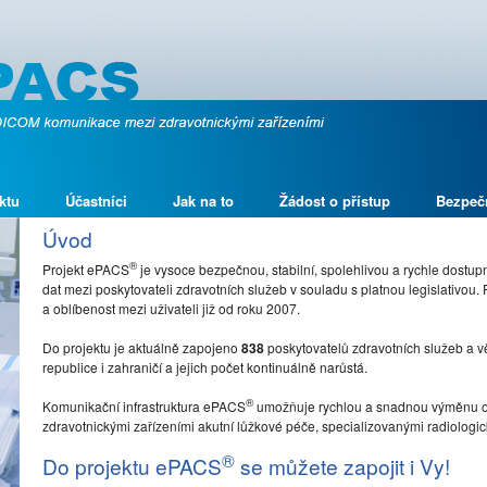
ktu
Účastníci
Jak na to
Žádost o přístup
Bezpeč
Úvod
®
Projekt ePACS
je vysoce bezpečnou, stabilní, spolehlivou a rychle dostu
dat mezi poskytovateli zdravotních služeb v souladu s platnou legislativou.
a oblíbenost mezi uživateli již od roku 2007.
Do projektu je aktuálně zapojeno
838
poskytovatelů zdravotních služeb a 
republice i zahraničí a jejich počet kontinuálně narůstá.
®
Komunikační infrastruktura ePACS
umožňuje rychlou a snadnou výměnu o
zdravotnickými zařízeními akutní lůžkové péče, specializovanými radiologický
®
Do projektu ePACS
se můžete zapojit i Vy!