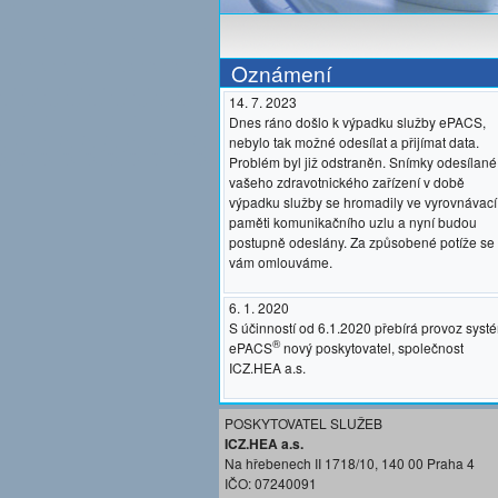
Oznámení
14. 7. 2023
Dnes ráno došlo k výpadku služby ePACS,
nebylo tak možné odesílat a přijímat data.
Problém byl již odstraněn. Snímky odesílané
vašeho zdravotnického zařízení v době
výpadku služby se hromadily ve vyrovnávací
paměti komunikačního uzlu a nyní budou
postupně odeslány. Za způsobené potíže se
vám omlouváme.
6. 1. 2020
S účinností od 6.1.2020 přebírá provoz syst
®
ePACS
nový poskytovatel, společnost
ICZ.HEA a.s.
POSKYTOVATEL SLUŽEB
ICZ.HEA a.s.
Na hřebenech II 1718/10, 140 00 Praha 4
IČO: 07240091