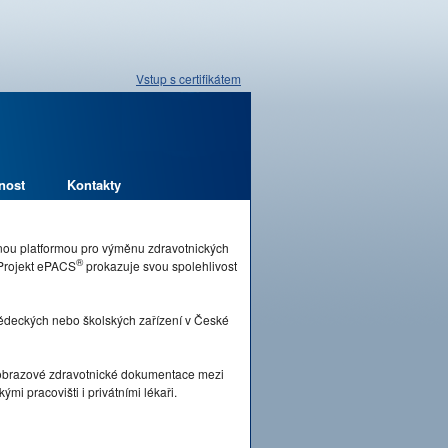
Vstup s certifikátem
nost
Kontakty
pnou platformou pro výměnu zdravotnických
®
 Projekt ePACS
prokazuje svou spolehlivost
vědeckých nebo školských zařízení v České
brazové zdravotnické dokumentace mezi
mi pracovišti i privátními lékaři.