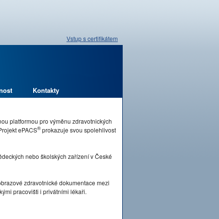
Vstup s certifikátem
nost
Kontakty
pnou platformou pro výměnu zdravotnických
®
 Projekt ePACS
prokazuje svou spolehlivost
vědeckých nebo školských zařízení v České
brazové zdravotnické dokumentace mezi
mi pracovišti i privátními lékaři.