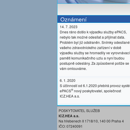
Oznámení
14. 7. 2023
Dnes ráno došlo k výpadku služby ePACS,
nebylo tak možné odesílat a přijímat data.
Problém byl již odstraněn. Snímky odesílané
vašeho zdravotnického zařízení v době
výpadku služby se hromadily ve vyrovnávací
paměti komunikačního uzlu a nyní budou
postupně odeslány. Za způsobené potíže se
vám omlouváme.
6. 1. 2020
S účinností od 6.1.2020 přebírá provoz syst
®
ePACS
nový poskytovatel, společnost
ICZ.HEA a.s.
POSKYTOVATEL SLUŽEB
ICZ.HEA a.s.
Na hřebenech II 1718/10, 140 00 Praha 4
IČO: 07240091