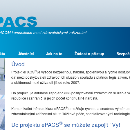
ktu
Účastníci
Jak na to
Žádost o přístup
Bezpeč
Úvod
®
Projekt ePACS
je vysoce bezpečnou, stabilní, spolehlivou a rychle dostu
dat mezi poskytovateli zdravotních služeb v souladu s platnou legislativou.
a oblíbenost mezi uživateli již od roku 2007.
Do projektu je aktuálně zapojeno
838
poskytovatelů zdravotních služeb a 
republice i zahraničí a jejich počet kontinuálně narůstá.
®
Komunikační infrastruktura ePACS
umožňuje rychlou a snadnou výměnu o
zdravotnickými zařízeními akutní lůžkové péče, specializovanými radiologický
®
Do projektu ePACS
se můžete zapojit i Vy!