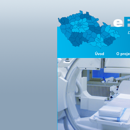
Úvod
O proje