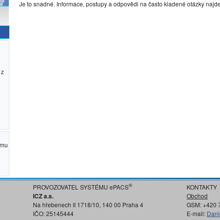
Je to snadné. Informace, postupy a odpovědi na často kladené otázky najd
 z
ému
®
PROVOZOVATEL SYSTÉMU ePACS
KONTAKTY
ICZ a.s.
Obchod
Na hřebenech II 1718/10, 140 00 Praha 4
GSM: +420 
IČO: 25145444
E-mail:
Dani