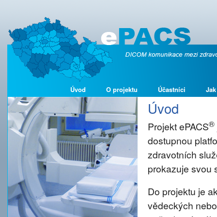
Úvod
O projektu
Účastníci
Jak
Úvod
®
Projekt ePACS
dostupnou platf
zdravotních služ
prokazuje svou s
Do projektu je 
vědeckých nebo š