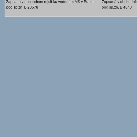
Zapsaná v obchodním rejstříku vedeném MS v Praze
Zapsaná v obchodním
pod sp.zn. B 23578
pod sp.zn. B 4840