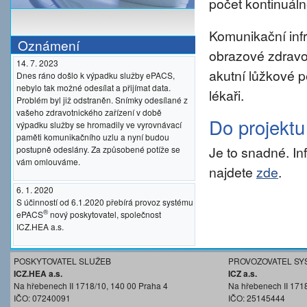
počet kontinuáln
Komunikační inf
Oznámení
obrazové zdravo
14. 7. 2023
akutní lůžkové p
Dnes ráno došlo k výpadku služby ePACS,
nebylo tak možné odesílat a přijímat data.
lékaři.
Problém byl již odstraněn. Snímky odesílané z
vašeho zdravotnického zařízení v době
Do projekt
výpadku služby se hromadily ve vyrovnávací
paměti komunikačního uzlu a nyní budou
Je to snadné. I
postupně odeslány. Za způsobené potíže se
vám omlouváme.
najdete
zde
.
6. 1. 2020
S účinností od 6.1.2020 přebírá provoz systému
®
ePACS
nový poskytovatel, společnost
ICZ.HEA a.s.
POSKYTOVATEL SLUŽEB
PROVOZOVATEL SY
ICZ.HEA a.s.
ICZ a.s.
Na hřebenech II 1718/10, 140 00 Praha 4
Na hřebenech II 171
IČO: 07240091
IČO: 25145444