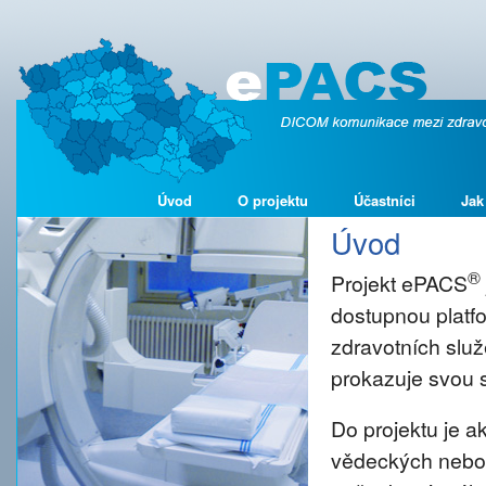
Úvod
O projektu
Účastníci
Jak
Úvod
®
Projekt ePACS
dostupnou platf
zdravotních služ
prokazuje svou s
Do projektu je 
vědeckých nebo š