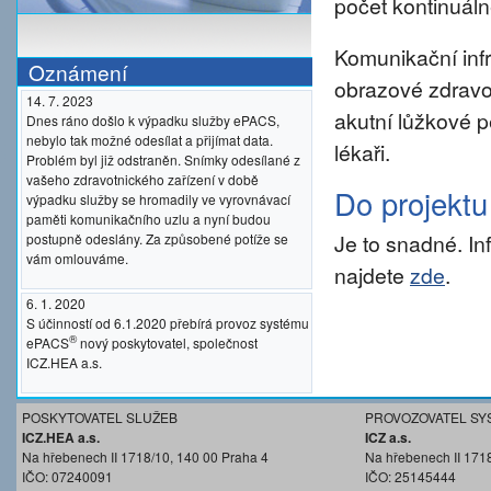
počet kontinuáln
Komunikační inf
Oznámení
obrazové zdravo
14. 7. 2023
akutní lůžkové p
Dnes ráno došlo k výpadku služby ePACS,
nebylo tak možné odesílat a přijímat data.
lékaři.
Problém byl již odstraněn. Snímky odesílané z
vašeho zdravotnického zařízení v době
Do projekt
výpadku služby se hromadily ve vyrovnávací
paměti komunikačního uzlu a nyní budou
Je to snadné. I
postupně odeslány. Za způsobené potíže se
vám omlouváme.
najdete
zde
.
6. 1. 2020
S účinností od 6.1.2020 přebírá provoz systému
®
ePACS
nový poskytovatel, společnost
ICZ.HEA a.s.
POSKYTOVATEL SLUŽEB
PROVOZOVATEL SY
ICZ.HEA a.s.
ICZ a.s.
Na hřebenech II 1718/10, 140 00 Praha 4
Na hřebenech II 171
IČO: 07240091
IČO: 25145444