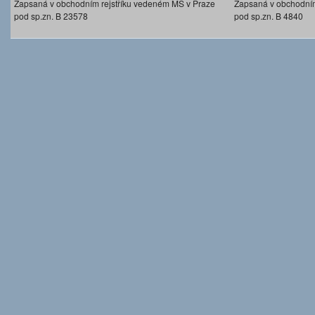
Zapsaná v obchodním rejstříku vedeném MS v Praze
Zapsaná v obchodním
pod sp.zn. B 23578
pod sp.zn. B 4840