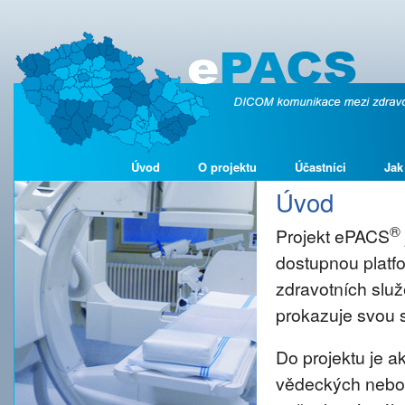
Úvod
O projektu
Účastníci
Jak
Úvod
®
Projekt ePACS
dostupnou platf
zdravotních služ
prokazuje svou s
Do projektu je 
vědeckých nebo š