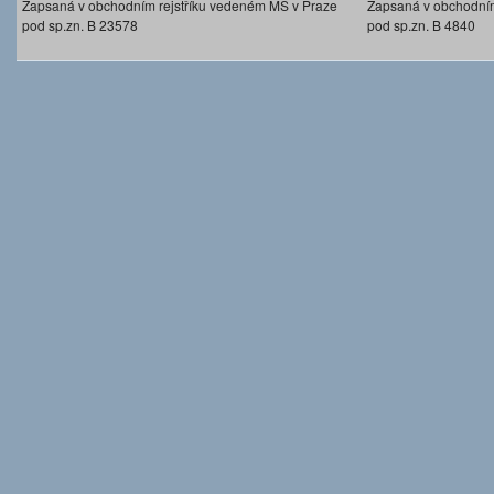
Zapsaná v obchodním rejstříku vedeném MS v Praze
Zapsaná v obchodním
pod sp.zn. B 23578
pod sp.zn. B 4840