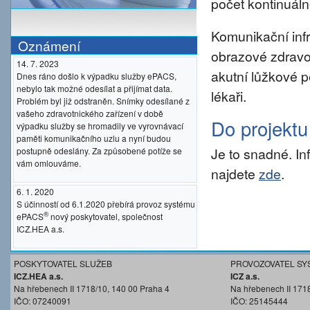
počet kontinuáln
Komunikační inf
Oznámení
obrazové zdravo
14. 7. 2023
akutní lůžkové p
Dnes ráno došlo k výpadku služby ePACS,
nebylo tak možné odesílat a přijímat data.
lékaři.
Problém byl již odstraněn. Snímky odesílané z
vašeho zdravotnického zařízení v době
Do projekt
výpadku služby se hromadily ve vyrovnávací
paměti komunikačního uzlu a nyní budou
Je to snadné. I
postupně odeslány. Za způsobené potíže se
vám omlouváme.
najdete
zde
.
6. 1. 2020
S účinností od 6.1.2020 přebírá provoz systému
®
ePACS
nový poskytovatel, společnost
ICZ.HEA a.s.
POSKYTOVATEL SLUŽEB
PROVOZOVATEL SY
ICZ.HEA a.s.
ICZ a.s.
Na hřebenech II 1718/10, 140 00 Praha 4
Na hřebenech II 171
IČO: 07240091
IČO: 25145444