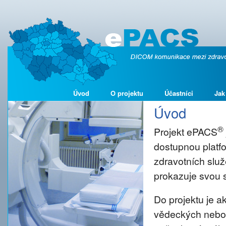
Úvod
O projektu
Účastníci
Jak
Úvod
®
Projekt ePACS
dostupnou platf
zdravotních služ
prokazuje svou s
Do projektu je 
vědeckých nebo š