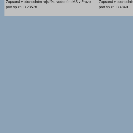
Zapsaná v obchodním rejstříku vedeném MS v Praze
Zapsaná v obchodním
pod sp.zn. B 23578
pod sp.zn. B 4840