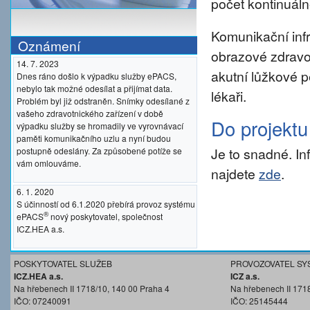
počet kontinuáln
Komunikační inf
Oznámení
obrazové zdravo
14. 7. 2023
akutní lůžkové p
Dnes ráno došlo k výpadku služby ePACS,
nebylo tak možné odesílat a přijímat data.
lékaři.
Problém byl již odstraněn. Snímky odesílané z
vašeho zdravotnického zařízení v době
Do projekt
výpadku služby se hromadily ve vyrovnávací
paměti komunikačního uzlu a nyní budou
Je to snadné. I
postupně odeslány. Za způsobené potíže se
vám omlouváme.
najdete
zde
.
6. 1. 2020
S účinností od 6.1.2020 přebírá provoz systému
®
ePACS
nový poskytovatel, společnost
ICZ.HEA a.s.
POSKYTOVATEL SLUŽEB
PROVOZOVATEL SY
ICZ.HEA a.s.
ICZ a.s.
Na hřebenech II 1718/10, 140 00 Praha 4
Na hřebenech II 171
IČO: 07240091
IČO: 25145444