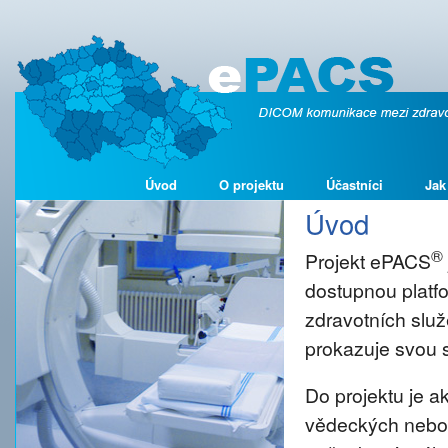
Úvod
O projektu
Účastníci
Jak
Úvod
®
Projekt ePACS
dostupnou platf
zdravotních služ
prokazuje svou s
Do projektu je 
vědeckých nebo š