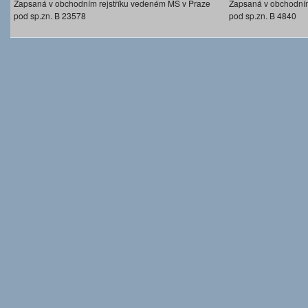
Zapsaná v obchodním rejstříku vedeném MS v Praze
Zapsaná v obchodním
pod sp.zn. B 23578
pod sp.zn. B 4840