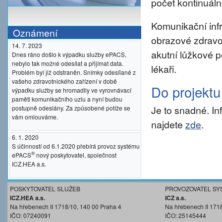
počet kontinuáln
Komunikační inf
Oznámení
obrazové zdravo
14. 7. 2023
akutní lůžkové p
Dnes ráno došlo k výpadku služby ePACS,
nebylo tak možné odesílat a přijímat data.
lékaři.
Problém byl již odstraněn. Snímky odesílané z
vašeho zdravotnického zařízení v době
Do projekt
výpadku služby se hromadily ve vyrovnávací
paměti komunikačního uzlu a nyní budou
Je to snadné. I
postupně odeslány. Za způsobené potíže se
vám omlouváme.
najdete
zde
.
6. 1. 2020
S účinností od 6.1.2020 přebírá provoz systému
®
ePACS
nový poskytovatel, společnost
ICZ.HEA a.s.
POSKYTOVATEL SLUŽEB
PROVOZOVATEL SY
ICZ.HEA a.s.
ICZ a.s.
Na hřebenech II 1718/10, 140 00 Praha 4
Na hřebenech II 171
IČO: 07240091
IČO: 25145444