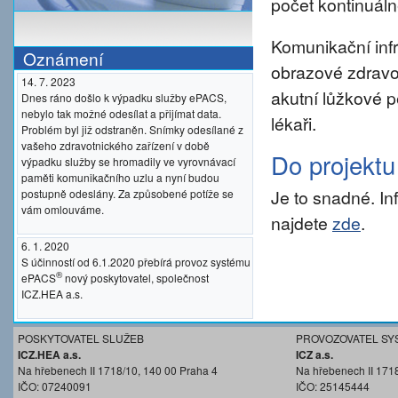
počet kontinuáln
Komunikační inf
Oznámení
obrazové zdravo
14. 7. 2023
akutní lůžkové p
Dnes ráno došlo k výpadku služby ePACS,
nebylo tak možné odesílat a přijímat data.
lékaři.
Problém byl již odstraněn. Snímky odesílané z
vašeho zdravotnického zařízení v době
Do projekt
výpadku služby se hromadily ve vyrovnávací
paměti komunikačního uzlu a nyní budou
Je to snadné. I
postupně odeslány. Za způsobené potíže se
vám omlouváme.
najdete
zde
.
6. 1. 2020
S účinností od 6.1.2020 přebírá provoz systému
®
ePACS
nový poskytovatel, společnost
ICZ.HEA a.s.
POSKYTOVATEL SLUŽEB
PROVOZOVATEL SY
ICZ.HEA a.s.
ICZ a.s.
Na hřebenech II 1718/10, 140 00 Praha 4
Na hřebenech II 171
IČO: 07240091
IČO: 25145444