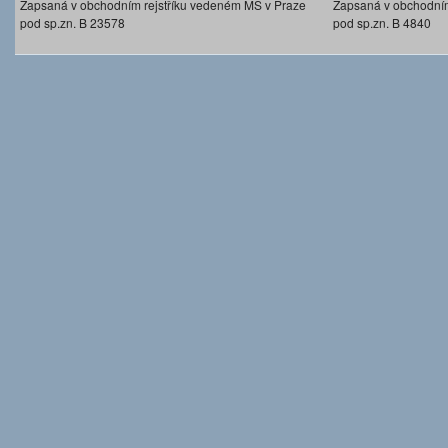
Zapsaná v obchodním rejstříku vedeném MS v Praze
Zapsaná v obchodním
pod sp.zn. B 23578
pod sp.zn. B 4840