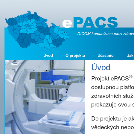
Úvod
O projektu
Účastníci
Jak
Úvod
®
Projekt ePACS
dostupnou platf
zdravotních služ
prokazuje svou s
Do projektu je 
vědeckých nebo š