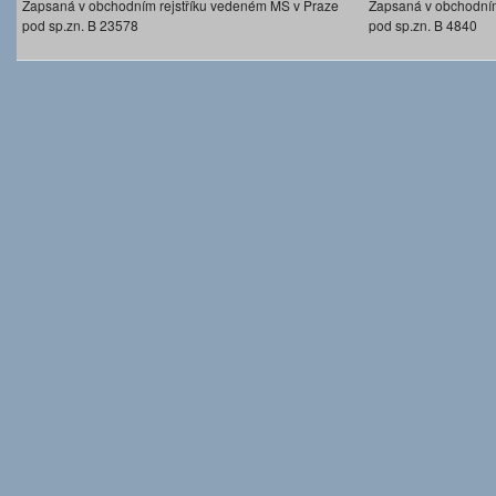
Zapsaná v obchodním rejstříku vedeném MS v Praze
Zapsaná v obchodním
pod sp.zn. B 23578
pod sp.zn. B 4840