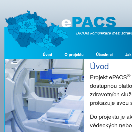
Úvod
O projektu
Účastníci
Jak
Úvod
®
Projekt ePACS
dostupnou platf
zdravotních služ
prokazuje svou s
Do projektu je 
vědeckých nebo š