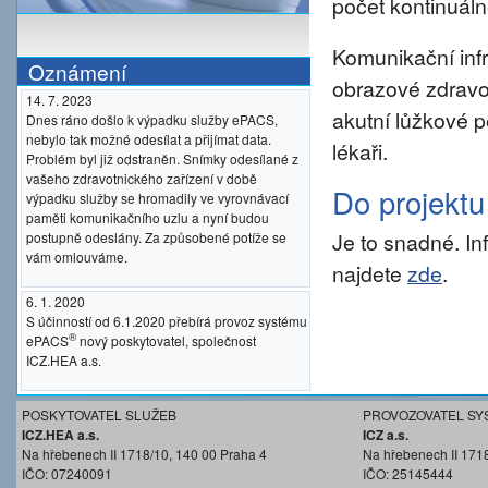
počet kontinuáln
Komunikační inf
Oznámení
obrazové zdravo
14. 7. 2023
akutní lůžkové p
Dnes ráno došlo k výpadku služby ePACS,
nebylo tak možné odesílat a přijímat data.
lékaři.
Problém byl již odstraněn. Snímky odesílané z
vašeho zdravotnického zařízení v době
Do projekt
výpadku služby se hromadily ve vyrovnávací
paměti komunikačního uzlu a nyní budou
Je to snadné. I
postupně odeslány. Za způsobené potíže se
vám omlouváme.
najdete
zde
.
6. 1. 2020
S účinností od 6.1.2020 přebírá provoz systému
®
ePACS
nový poskytovatel, společnost
ICZ.HEA a.s.
POSKYTOVATEL SLUŽEB
PROVOZOVATEL SY
ICZ.HEA a.s.
ICZ a.s.
Na hřebenech II 1718/10, 140 00 Praha 4
Na hřebenech II 171
IČO: 07240091
IČO: 25145444