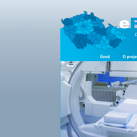
Úvod
O proje