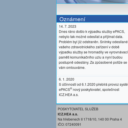
Oznámení
14. 7. 2023
Dnes ráno došlo k výpadku služby ePACS,
nebylo tak možné odesílat a přijímat data.
Problém byl již odstraněn. Snímky odesílané
vašeho zdravotnického zařízení v době
výpadku služby se hromadily ve vyrovnávací
paměti komunikačního uzlu a nyní budou
postupně odeslány. Za způsobené potíže se
vám omlouváme.
6. 1. 2020
S účinností od 6.1.2020 přebírá provoz syst
®
ePACS
nový poskytovatel, společnost
ICZ.HEA a.s.
POSKYTOVATEL SLUŽEB
ICZ.HEA a.s.
Na hřebenech II 1718/10, 140 00 Praha 4
IČO: 07240091