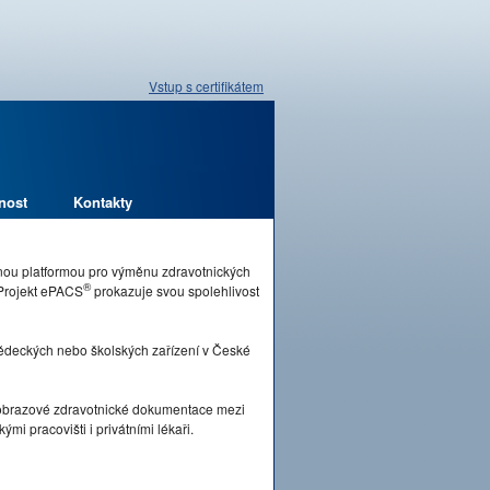
Vstup s certifikátem
nost
Kontakty
pnou platformou pro výměnu zdravotnických
®
 Projekt ePACS
prokazuje svou spolehlivost
vědeckých nebo školských zařízení v České
brazové zdravotnické dokumentace mezi
mi pracovišti i privátními lékaři.