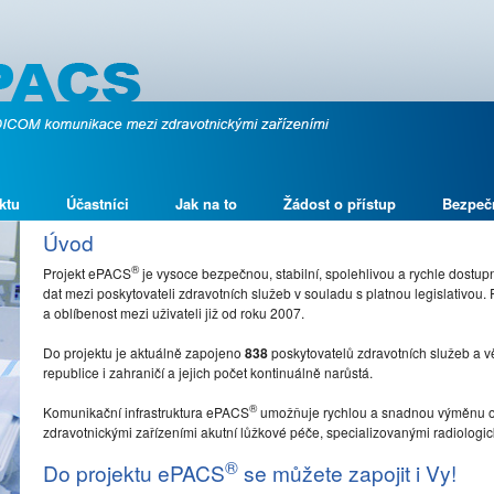
ktu
Účastníci
Jak na to
Žádost o přístup
Bezpeč
Úvod
®
Projekt ePACS
je vysoce bezpečnou, stabilní, spolehlivou a rychle dostu
dat mezi poskytovateli zdravotních služeb v souladu s platnou legislativou.
a oblíbenost mezi uživateli již od roku 2007.
Do projektu je aktuálně zapojeno
838
poskytovatelů zdravotních služeb a 
republice i zahraničí a jejich počet kontinuálně narůstá.
®
Komunikační infrastruktura ePACS
umožňuje rychlou a snadnou výměnu o
zdravotnickými zařízeními akutní lůžkové péče, specializovanými radiologický
®
Do projektu ePACS
se můžete zapojit i Vy!