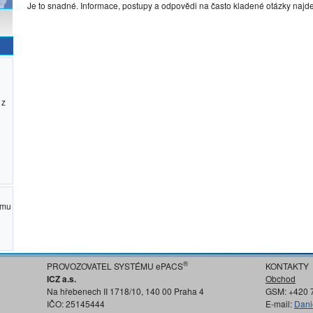
Je to snadné. Informace, postupy a odpovědi na často kladené otázky najd
 z
ému
®
PROVOZOVATEL SYSTÉMU ePACS
KONTAKTY
ICZ a.s.
Obchod
Na hřebenech II 1718/10, 140 00 Praha 4
GSM: +420 
IČO: 25145444
E-mail:
Dani