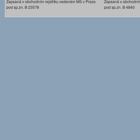
Zapsaná v obchodním rejstříku vedeném MS v Praze
Zapsaná v obchodním
pod sp.zn. B 23578
pod sp.zn. B 4840