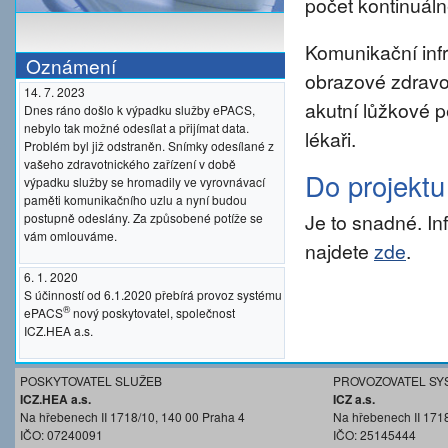
počet kontinuáln
Komunikační inf
Oznámení
obrazové zdravo
14. 7. 2023
akutní lůžkové p
Dnes ráno došlo k výpadku služby ePACS,
nebylo tak možné odesílat a přijímat data.
lékaři.
Problém byl již odstraněn. Snímky odesílané z
vašeho zdravotnického zařízení v době
Do projekt
výpadku služby se hromadily ve vyrovnávací
paměti komunikačního uzlu a nyní budou
Je to snadné. I
postupně odeslány. Za způsobené potíže se
vám omlouváme.
najdete
zde
.
6. 1. 2020
S účinností od 6.1.2020 přebírá provoz systému
®
ePACS
nový poskytovatel, společnost
ICZ.HEA a.s.
POSKYTOVATEL SLUŽEB
PROVOZOVATEL SY
ICZ.HEA a.s.
ICZ a.s.
Na hřebenech II 1718/10, 140 00 Praha 4
Na hřebenech II 171
IČO: 07240091
IČO: 25145444