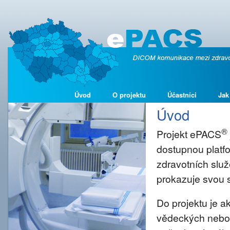
Úvod
O projektu
Účastníci
Jak
Úvod
®
Projekt ePACS
dostupnou platf
zdravotních služ
prokazuje svou s
Do projektu je 
vědeckých nebo š