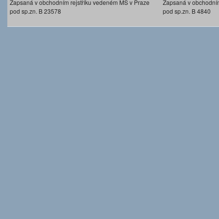
Zapsaná v obchodním rejstříku vedeném MS v Praze
Zapsaná v obchodním
pod sp.zn. B 23578
pod sp.zn. B 4840