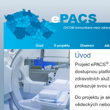
Úvod
O projektu
Účastníci
Jak
Úvod
®
Projekt ePACS
dostupnou platf
zdravotních služ
prokazuje svou s
Do projektu je 
vědeckých nebo š