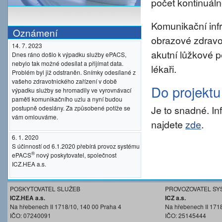
počet kontinuáln
Komunikační inf
Oznámení
obrazové zdravo
14. 7. 2023
akutní lůžkové p
Dnes ráno došlo k výpadku služby ePACS,
nebylo tak možné odesílat a přijímat data.
lékaři.
Problém byl již odstraněn. Snímky odesílané z
vašeho zdravotnického zařízení v době
Do projekt
výpadku služby se hromadily ve vyrovnávací
paměti komunikačního uzlu a nyní budou
Je to snadné. I
postupně odeslány. Za způsobené potíže se
vám omlouváme.
najdete
zde
.
6. 1. 2020
S účinností od 6.1.2020 přebírá provoz systému
®
ePACS
nový poskytovatel, společnost
ICZ.HEA a.s.
POSKYTOVATEL SLUŽEB
PROVOZOVATEL SY
ICZ.HEA a.s.
ICZ a.s.
Na hřebenech II 1718/10, 140 00 Praha 4
Na hřebenech II 171
IČO: 07240091
IČO: 25145444