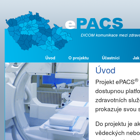
Úvod
O projektu
Účastníci
Jak
Úvod
®
Projekt ePACS
dostupnou platf
zdravotních služ
prokazuje svou s
Do projektu je 
vědeckých nebo š