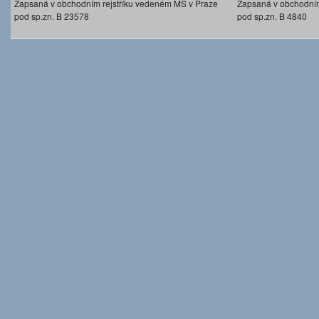
Zapsaná v obchodním rejstříku vedeném MS v Praze
Zapsaná v obchodním
pod sp.zn. B 23578
pod sp.zn. B 4840