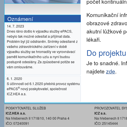
počet kontinuáln
Komunikační inf
Oznámení
obrazové zdravo
14. 7. 2023
akutní lůžkové p
Dnes ráno došlo k výpadku služby ePACS,
nebylo tak možné odesílat a přijímat data.
lékaři.
Problém byl již odstraněn. Snímky odesílané z
vašeho zdravotnického zařízení v době
Do projekt
výpadku služby se hromadily ve vyrovnávací
paměti komunikačního uzlu a nyní budou
Je to snadné. I
postupně odeslány. Za způsobené potíže se
vám omlouváme.
najdete
zde
.
6. 1. 2020
S účinností od 6.1.2020 přebírá provoz systému
®
ePACS
nový poskytovatel, společnost
ICZ.HEA a.s.
POSKYTOVATEL SLUŽEB
PROVOZOVATEL SY
ICZ.HEA a.s.
ICZ a.s.
Na hřebenech II 1718/10, 140 00 Praha 4
Na hřebenech II 171
IČO: 07240091
IČO: 25145444