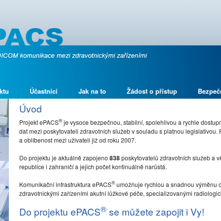
ktu
Účastníci
Jak na to
Žádost o přístup
Bezpeč
Úvod
®
Projekt ePACS
je vysoce bezpečnou, stabilní, spolehlivou a rychle dostu
dat mezi poskytovateli zdravotních služeb v souladu s platnou legislativou.
a oblíbenost mezi uživateli již od roku 2007.
Do projektu je aktuálně zapojeno
838
poskytovatelů zdravotních služeb a 
republice i zahraničí a jejich počet kontinuálně narůstá.
®
Komunikační infrastruktura ePACS
umožňuje rychlou a snadnou výměnu o
zdravotnickými zařízeními akutní lůžkové péče, specializovanými radiologický
®
Do projektu ePACS
se můžete zapojit i Vy!