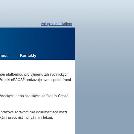
Vstup s certifikátem
nost
Kontakty
pnou platformou pro výměnu zdravotnických
®
 Projekt ePACS
prokazuje svou spolehlivost
vědeckých nebo školských zařízení v České
brazové zdravotnické dokumentace mezi
mi pracovišti i privátními lékaři.