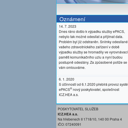
Oznámení
14. 7. 2023
Dnes ráno došlo k výpadku služby ePACS,
nebylo tak možné odesílat a přijímat data.
Problém byl již odstraněn. Snímky odesílané
vašeho zdravotnického zařízení v době
výpadku služby se hromadily ve vyrovnávací
paměti komunikačního uzlu a nyní budou
postupně odeslány. Za způsobené potíže se
vám omlouváme.
6. 1. 2020
S účinností od 6.1.2020 přebírá provoz syst
®
ePACS
nový poskytovatel, společnost
ICZ.HEA a.s.
POSKYTOVATEL SLUŽEB
ICZ.HEA a.s.
Na hřebenech II 1718/10, 140 00 Praha 4
IČO: 07240091