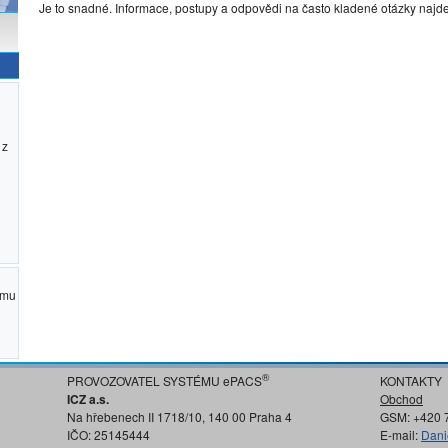
Je to snadné. Informace, postupy a odpovědi na často kladené otázky najd
 z
ému
®
PROVOZOVATEL SYSTÉMU ePACS
KONTAKTY
ICZ a.s.
Obchod
Na hřebenech II 1718/10, 140 00 Praha 4
GSM: +420 
IČO: 25145444
E-mail:
Dani