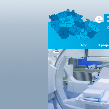
Úvod
O proje