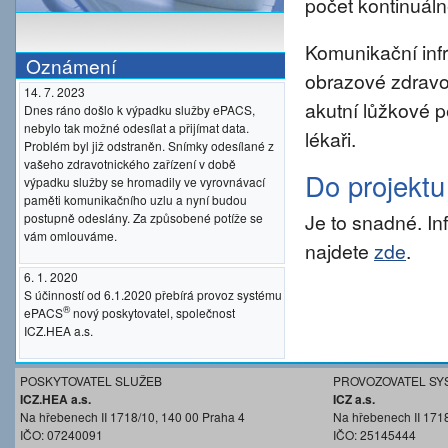
počet kontinuáln
Komunikační inf
Oznámení
obrazové zdravo
14. 7. 2023
akutní lůžkové p
Dnes ráno došlo k výpadku služby ePACS,
nebylo tak možné odesílat a přijímat data.
lékaři.
Problém byl již odstraněn. Snímky odesílané z
vašeho zdravotnického zařízení v době
Do projekt
výpadku služby se hromadily ve vyrovnávací
paměti komunikačního uzlu a nyní budou
Je to snadné. I
postupně odeslány. Za způsobené potíže se
vám omlouváme.
najdete
zde
.
6. 1. 2020
S účinností od 6.1.2020 přebírá provoz systému
®
ePACS
nový poskytovatel, společnost
ICZ.HEA a.s.
POSKYTOVATEL SLUŽEB
PROVOZOVATEL SY
ICZ.HEA a.s.
ICZ a.s.
Na hřebenech II 1718/10, 140 00 Praha 4
Na hřebenech II 171
IČO: 07240091
IČO: 25145444