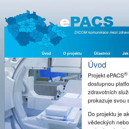
Úvod
O projektu
Účastníci
Jak
Úvod
®
Projekt ePACS
dostupnou platf
zdravotních služ
prokazuje svou s
Do projektu je 
vědeckých nebo š