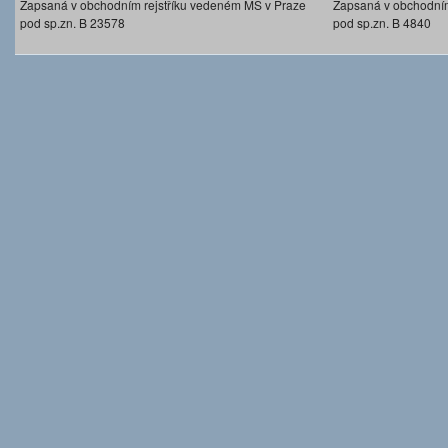
Zapsaná v obchodním rejstříku vedeném MS v Praze
Zapsaná v obchodním
pod sp.zn. B 23578
pod sp.zn. B 4840