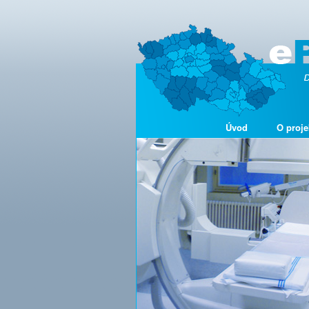
Úvod
O proje