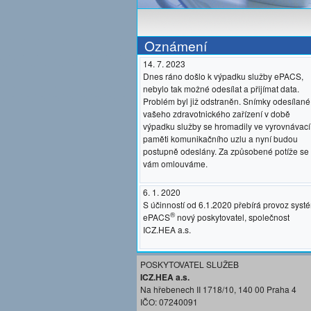
Oznámení
14. 7. 2023
Dnes ráno došlo k výpadku služby ePACS,
nebylo tak možné odesílat a přijímat data.
Problém byl již odstraněn. Snímky odesílané
vašeho zdravotnického zařízení v době
výpadku služby se hromadily ve vyrovnávací
paměti komunikačního uzlu a nyní budou
postupně odeslány. Za způsobené potíže se
vám omlouváme.
6. 1. 2020
S účinností od 6.1.2020 přebírá provoz syst
®
ePACS
nový poskytovatel, společnost
ICZ.HEA a.s.
POSKYTOVATEL SLUŽEB
ICZ.HEA a.s.
Na hřebenech II 1718/10, 140 00 Praha 4
IČO: 07240091