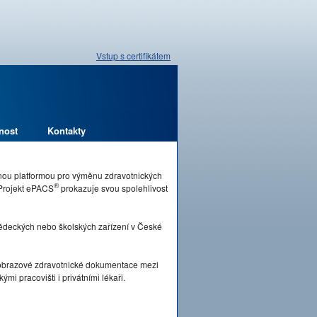
Vstup s certifikátem
nost
Kontakty
pnou platformou pro výměnu zdravotnických
®
 Projekt ePACS
prokazuje svou spolehlivost
vědeckých nebo školských zařízení v České
brazové zdravotnické dokumentace mezi
mi pracovišti i privátními lékaři.