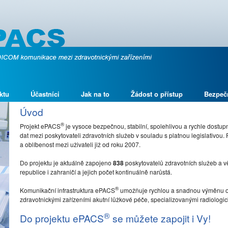
ktu
Účastníci
Jak na to
Žádost o přístup
Bezpeč
Úvod
®
Projekt ePACS
je vysoce bezpečnou, stabilní, spolehlivou a rychle dostu
dat mezi poskytovateli zdravotních služeb v souladu s platnou legislativou.
a oblíbenost mezi uživateli již od roku 2007.
Do projektu je aktuálně zapojeno
838
poskytovatelů zdravotních služeb a 
republice i zahraničí a jejich počet kontinuálně narůstá.
®
Komunikační infrastruktura ePACS
umožňuje rychlou a snadnou výměnu o
zdravotnickými zařízeními akutní lůžkové péče, specializovanými radiologický
®
Do projektu ePACS
se můžete zapojit i Vy!