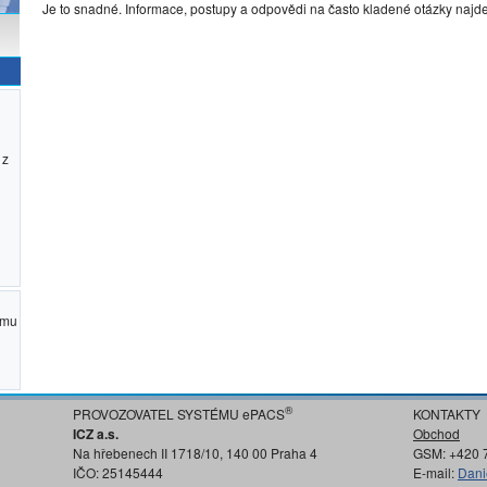
Je to snadné. Informace, postupy a odpovědi na často kladené otázky najd
 z
ému
®
PROVOZOVATEL SYSTÉMU ePACS
KONTAKTY
ICZ a.s.
Obchod
Na hřebenech II 1718/10, 140 00 Praha 4
GSM: +420 
IČO: 25145444
E-mail:
Dani