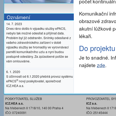
počet kontinuáln
Komunikační inf
Oznámení
obrazové zdravo
14. 7. 2023
akutní lůžkové p
Dnes ráno došlo k výpadku služby ePACS,
nebylo tak možné odesílat a přijímat data.
lékaři.
Problém byl již odstraněn. Snímky odesílané z
vašeho zdravotnického zařízení v době
Do projekt
výpadku služby se hromadily ve vyrovnávací
paměti komunikačního uzlu a nyní budou
Je to snadné. I
postupně odeslány. Za způsobené potíže se
vám omlouváme.
najdete
zde
.
6. 1. 2020
S účinností od 6.1.2020 přebírá provoz systému
®
ePACS
nový poskytovatel, společnost
ICZ.HEA a.s.
POSKYTOVATEL SLUŽEB
PROVOZOVATEL SY
ICZ.HEA a.s.
ICZ a.s.
Na hřebenech II 1718/10, 140 00 Praha 4
Na hřebenech II 171
IČO: 07240091
IČO: 25145444