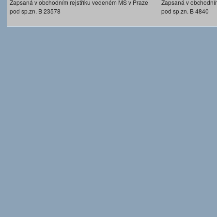
Zapsaná v obchodním rejstříku vedeném MS v Praze
Zapsaná v obchodním
pod sp.zn. B 23578
pod sp.zn. B 4840