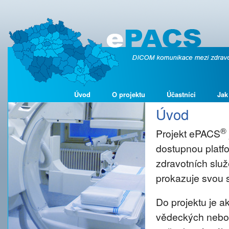
Úvod
O projektu
Účastníci
Jak
Úvod
®
Projekt ePACS
dostupnou platf
zdravotních služ
prokazuje svou s
Do projektu je 
vědeckých nebo š