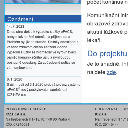
počet kontinuáln
Komunikační inf
Oznámení
obrazové zdravo
14. 7. 2023
akutní lůžkové p
Dnes ráno došlo k výpadku služby ePACS,
nebylo tak možné odesílat a přijímat data.
lékaři.
Problém byl již odstraněn. Snímky odesílané z
vašeho zdravotnického zařízení v době
Do projekt
výpadku služby se hromadily ve vyrovnávací
paměti komunikačního uzlu a nyní budou
Je to snadné. I
postupně odeslány. Za způsobené potíže se
vám omlouváme.
najdete
zde
.
6. 1. 2020
S účinností od 6.1.2020 přebírá provoz systému
®
ePACS
nový poskytovatel, společnost
ICZ.HEA a.s.
POSKYTOVATEL SLUŽEB
PROVOZOVATEL SY
ICZ.HEA a.s.
ICZ a.s.
Na hřebenech II 1718/10, 140 00 Praha 4
Na hřebenech II 171
IČO: 07240091
IČO: 25145444