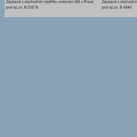
Zapsaná v obchodním rejstříku vedeném MS v Praze
Zapsaná v obchodním
pod sp.zn. B 23578
pod sp.zn. B 4840