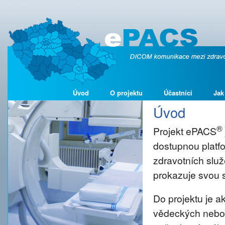
Úvod
O projektu
Účastníci
Jak
Úvod
®
Projekt ePACS
dostupnou platf
zdravotních služ
prokazuje svou s
Do projektu je 
vědeckých nebo š