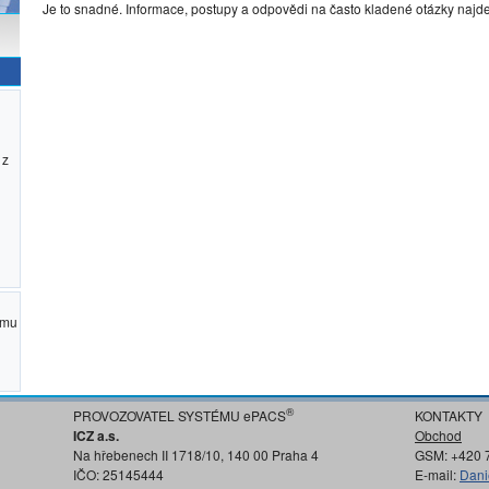
Je to snadné. Informace, postupy a odpovědi na často kladené otázky najd
 z
ému
®
PROVOZOVATEL SYSTÉMU ePACS
KONTAKTY
ICZ a.s.
Obchod
Na hřebenech II 1718/10, 140 00 Praha 4
GSM: +420 
IČO: 25145444
E-mail:
Dani