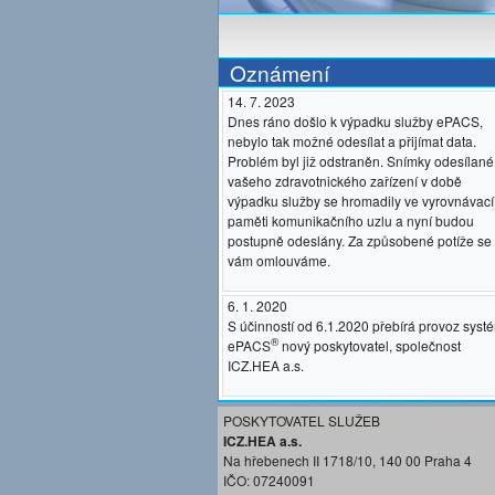
Oznámení
14. 7. 2023
Dnes ráno došlo k výpadku služby ePACS,
nebylo tak možné odesílat a přijímat data.
Problém byl již odstraněn. Snímky odesílané
vašeho zdravotnického zařízení v době
výpadku služby se hromadily ve vyrovnávací
paměti komunikačního uzlu a nyní budou
postupně odeslány. Za způsobené potíže se
vám omlouváme.
6. 1. 2020
S účinností od 6.1.2020 přebírá provoz syst
®
ePACS
nový poskytovatel, společnost
ICZ.HEA a.s.
POSKYTOVATEL SLUŽEB
ICZ.HEA a.s.
Na hřebenech II 1718/10, 140 00 Praha 4
IČO: 07240091