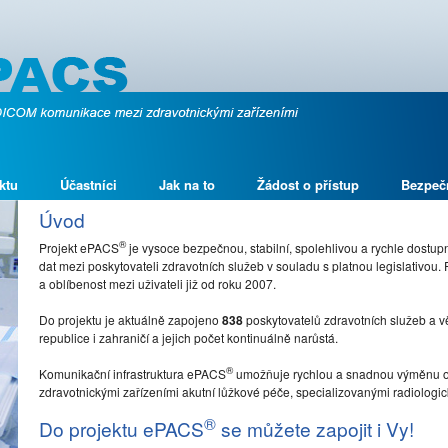
ktu
Účastníci
Jak na to
Žádost o přístup
Bezpeč
Úvod
®
Projekt ePACS
je vysoce bezpečnou, stabilní, spolehlivou a rychle dostu
dat mezi poskytovateli zdravotních služeb v souladu s platnou legislativou.
a oblíbenost mezi uživateli již od roku 2007.
Do projektu je aktuálně zapojeno
838
poskytovatelů zdravotních služeb a 
republice i zahraničí a jejich počet kontinuálně narůstá.
®
Komunikační infrastruktura ePACS
umožňuje rychlou a snadnou výměnu o
zdravotnickými zařízeními akutní lůžkové péče, specializovanými radiologický
®
Do projektu ePACS
se můžete zapojit i Vy!