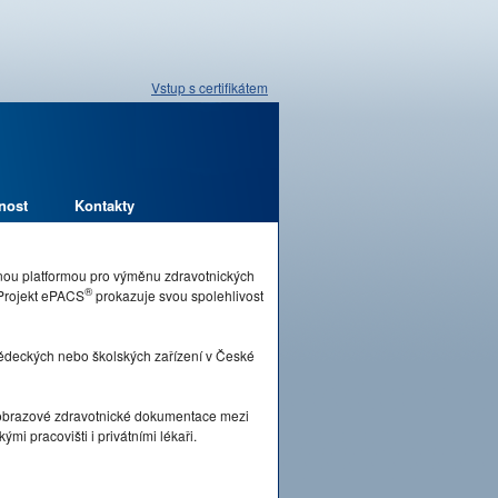
Vstup s certifikátem
nost
Kontakty
pnou platformou pro výměnu zdravotnických
®
 Projekt ePACS
prokazuje svou spolehlivost
vědeckých nebo školských zařízení v České
brazové zdravotnické dokumentace mezi
mi pracovišti i privátními lékaři.