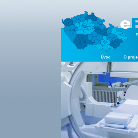
Úvod
O proje