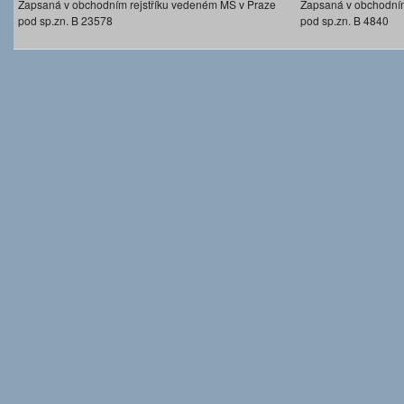
Zapsaná v obchodním rejstříku vedeném MS v Praze
Zapsaná v obchodním
pod sp.zn. B 23578
pod sp.zn. B 4840