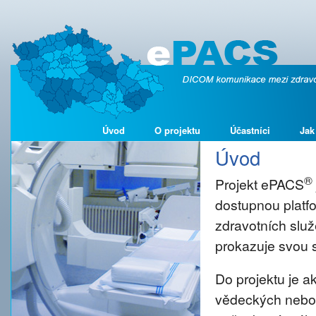
Úvod
O projektu
Účastníci
Jak
Úvod
®
Projekt ePACS
dostupnou platf
zdravotních služ
prokazuje svou s
Do projektu je 
vědeckých nebo š