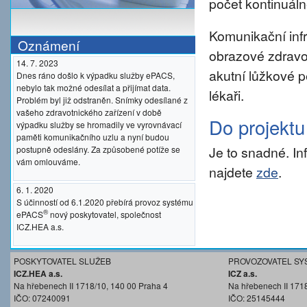
počet kontinuáln
Komunikační inf
Oznámení
obrazové zdravo
14. 7. 2023
akutní lůžkové p
Dnes ráno došlo k výpadku služby ePACS,
nebylo tak možné odesílat a přijímat data.
lékaři.
Problém byl již odstraněn. Snímky odesílané z
vašeho zdravotnického zařízení v době
Do projekt
výpadku služby se hromadily ve vyrovnávací
paměti komunikačního uzlu a nyní budou
Je to snadné. I
postupně odeslány. Za způsobené potíže se
vám omlouváme.
najdete
zde
.
6. 1. 2020
S účinností od 6.1.2020 přebírá provoz systému
®
ePACS
nový poskytovatel, společnost
ICZ.HEA a.s.
POSKYTOVATEL SLUŽEB
PROVOZOVATEL SY
ICZ.HEA a.s.
ICZ a.s.
Na hřebenech II 1718/10, 140 00 Praha 4
Na hřebenech II 171
IČO: 07240091
IČO: 25145444