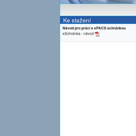
Ke stažení
Návod pro práci s ePACS schránkou
eSchránka - návod