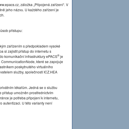
.epacs.cz, záložka „Připojená zařízení“. V
dně jeho názvu. U každého zařízení je
ch.
ůsob přístupu:
ckým zařízením s předpokladem vysoké
si zajistit přístup do internetu s
®
 do komunikační infrastruktury ePACS
je
 CommunicationNode, které se zapojuje
častníkem poskytnutého virtuálního
tovatelem služby, společností ICZ.HEA
privátním lékařům. Jedná se o službu
je přístup umožněn prostřednictvím
ánce je potřeba připojení k internetu,
 autentizaci. U této varianty není