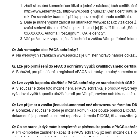
zřídit si osobní komerční certifikát u jedné z následujících certifikační
http://www.eidentity.cz/, http://www.postsignum.cz/. Cena certifikát
rok. Do schránky bude mít přístup pouze majitel tohoto certifikátu.
Dále je nutné vyplnit žádost na stránkách www.epacs.cz v záložce 
uvést sériové číslo certifikátu, pokud jste si jej již zařídili, např. „Sér
0xXXXXXX, Autorita: PostSignum, ICA, eIdentity“.
Váš požadavek vypracují naši technici a zašlou Vám potřebné inform
Q: Jak vstoupím do ePACS schránky?
A: Na webových stránkách www.epacs.cz je umístěn vpravo nahoře odkaz „Vs
Q: Lze pro přihlášení do ePACS schránky využít kvalifikovaného certifik
A: Bohužel, pro přihlášení a registraci ePACS schránky je nutný komerční ce
Q: Lze zvýšit kapacitu úložiště ePACS schránky ze standardních 4GB?
A: V současné době toto možné není, ePACS schránka je produkt vytvořen
vyžadovat vyšší kapacitu úložiště, rádi pro Vás připravíme nabídku na míru.
Q: Lze přijímat a zasílat jinou dokumentaci než obrazovou ve formátu 
A: Bohužel, v současné době je možná komunikace pouze pomocí DICOM,
dokumentů je pomocí structured reports ve formátu DICOM, či zapouzdře
Q: Co se stane, když mám kompletně zaplněnou kapacitu ePACS schrá
A: Při kompletně zaplněné kapacitě ePACS schránky již není možné další do