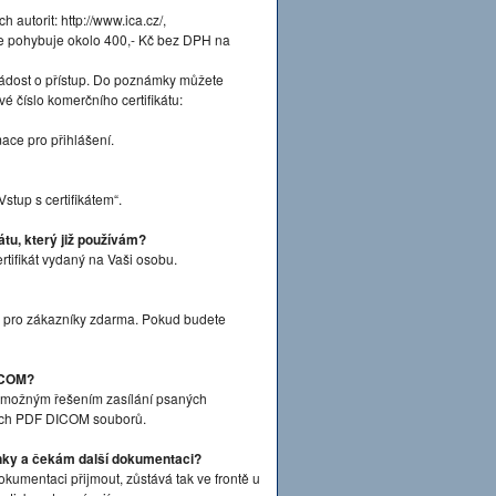
ch autorit: http://www.ica.cz/,
u se pohybuje okolo 400,- Kč bez DPH na
Žádost o přístup. Do poznámky můžete
iové číslo komerčního certifikátu:
ace pro přihlášení.
tup s certifikátem“.
átu, který již používám?
rtifikát vydaný na Vaši osobu.
ý pro zákazníky zdarma. Pokud budete
DICOM?
 možným řešením zasílání psaných
ných PDF DICOM souborů.
nky a čekám další dokumentaci?
kumentaci přijmout, zůstává tak ve frontě u