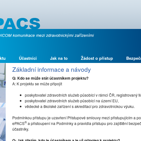
ktu
Účastníci
Jak na to
Žádost o přístup
Bezpeč
Základní informace a návody
Q: Kdo se může stát účastníkem projektu?
A: K projektu se může připojit
poskytovatel zdravotních služeb působící v rámci ČR, registrovaný 
poskytovatel zdravotních služeb působící na území EU,
vědecké a školské zařízení s akreditací pro zdravotnickou výuku.
Podmínkou přístupu je uzavření Přístupové smlouvy mezi přistupujícím a po
®
ePACS
a přistoupení na Podmínky a pravidla přístupu pro zajištění bez
účastníky.
Q: Jak zjistím, kdo je účastníkem a je už připojen k projektu?