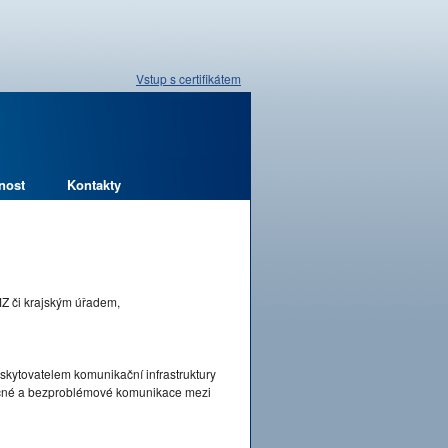
Vstup s certifikátem
nost
Kontakty
MZ či krajským úřadem,
skytovatelem komunikační infrastruktury
pečné a bezproblémové komunikace mezi