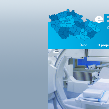
Úvod
O proje