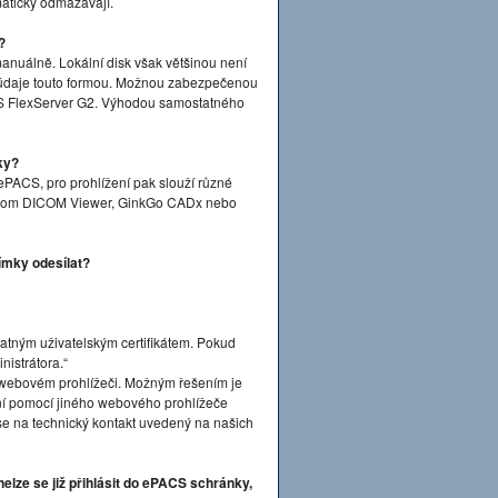
maticky odmazávají.
?
anuálně. Lokální disk však většinou není
 údaje touto formou. Možnou zabezpečenou
S FlexServer G2. Výhodou samostatného
ky?
ePACS, pro prohlížení pak slouží různé
Dicom DICOM Viewer, GinkGo CADx nebo
ímky odesílat?
platným uživatelským certifikátem. Pokud
nistrátora.“
ve webovém prohlížeči. Možným řešením je
ášení pomocí jiného webového prohlížeče
 se na technický kontakt uvedený na našich
elze se již přihlásit do ePACS schránky,