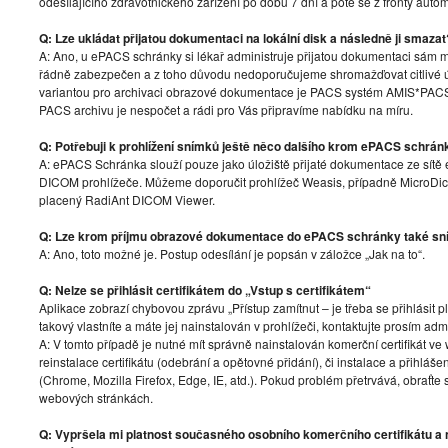
odesílajícího zdravotnického zařízení po dobu 7 dní a poté se z fronty auto
Q: Lze ukládat přijatou dokumentaci na lokální disk a následně ji smazat
A: Ano, u ePACS schránky si lékař administruje přijatou dokumentaci sám m
řádně zabezpečen a z toho důvodu nedoporučujeme shromažďovat citlivé
variantou pro archivaci obrazové dokumentace je PACS systém AMIS*PAC
PACS archivu je nespočet a rádi pro Vás připravíme nabídku na míru.
Q: Potřebuji k prohlížení snímků ještě něco dalšího krom ePACS schrán
A: ePACS Schránka slouží pouze jako úložiště přijaté dokumentace ze sítě 
DICOM prohlížeče. Můžeme doporučit prohlížeč Weasis, případně Micro
placený RadiAnt DICOM Viewer.
Q: Lze krom příjmu obrazové dokumentace do ePACS schránky také sn
A: Ano, toto možné je. Postup odesílání je popsán v záložce „Jak na to“.
Q: Nelze se přihlásit certifikátem do „Vstup s certifikátem“
Aplikace zobrazí chybovou zprávu „Přístup zamítnut – je třeba se přihlásit 
takový vlastníte a máte jej nainstalován v prohlížeči, kontaktujte prosím admi
A: V tomto případě je nutné mít správně nainstalován komerční certifikát 
reinstalace certifikátu (odebrání a opětovné přidání), či instalace a přihl
(Chrome, Mozilla Firefox, Edge, IE, atd.). Pokud problém přetrvává, obraťte
webových stránkách.
Q: Vypršela mi platnost současného osobního komerčního certifikátu a n