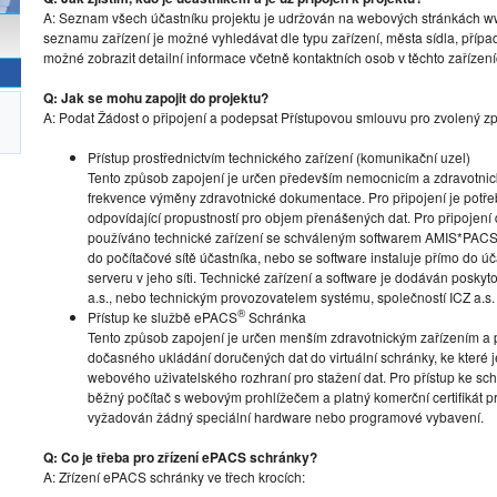
A: Seznam všech účastníku projektu je udržován na webových stránkách www
seznamu zařízení je možné vyhledávat dle typu zařízení, města sídla, přípa
možné zobrazit detailní informace včetně kontaktních osob v těchto zařízení
Q: Jak se mohu zapojit do projektu?
A: Podat Žádost o připojení a podepsat Přístupovou smlouvu pro zvolený zp
Přístup prostřednictvím technického zařízení (komunikační uzel)
Tento způsob zapojení je určen především nemocnicím a zdravotni
frekvence výměny zdravotnické dokumentace. Pro připojení je potřeba 
odpovídající propustností pro objem přenášených dat. Pro připojení
používáno technické zařízení se schváleným softwarem AMIS*PACS
do počítačové sítě účastníka, nebo se software instaluje přímo do ú
serveru v jeho síti. Technické zařízení a software je dodáván posky
a.s., nebo technickým provozovatelem systému, společností ICZ a.s.
®
Přístup ke službě ePACS
Schránka
Tento způsob zapojení je určen menším zdravotnickým zařízením a 
dočasného ukládání doručených dat do virtuální schránky, ke které 
webového uživatelského rozhraní pro stažení dat. Pro přístup ke schr
běžný počítač s webovým prohlížečem a platný komerční certifikát pro
vyžadován žádný speciální hardware nebo programové vybavení.
Q: Co je třeba pro zřízení ePACS schránky?
A: Zřízení ePACS schránky ve třech krocích: