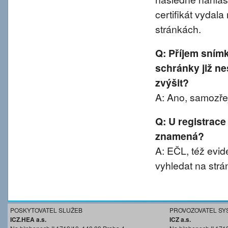
certifikát vydal
stránkách.
Q: Příjem sním
schránky již ne
zvýšit?
A: Ano, samozřej
Q: U registrace
znamená?
A: EČL, též evide
vyhledat na strá
POSKYTOVATEL SLUŽEB
PROVOZOVATEL SY
ICZ.HEA a.s.
ICZ a.s.