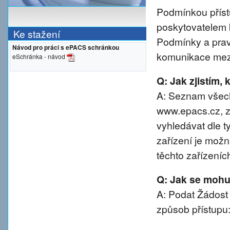
Podmínkou přístu
poskytovatelem 
Ke stažení
Podmínky a prav
Návod pro práci s ePACS schránkou
komunikace mezi
eSchránka - návod
Q: Jak zjistím,
A: Seznam všech
www.epacs.cz, z
vyhledávat dle t
zařízení je možn
těchto zařízeníc
Q: Jak se mohu 
A: Podat Žádost
způsob přístupu