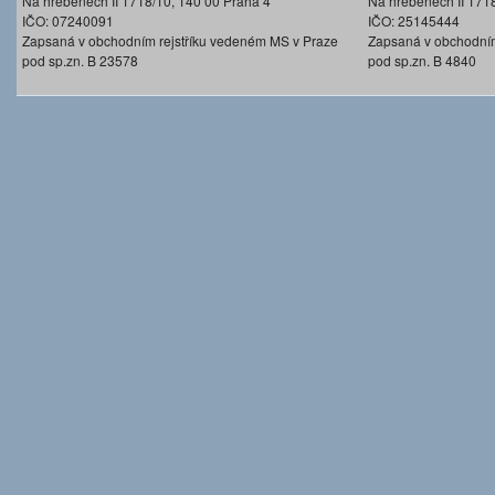
Na hřebenech II 1718/10, 140 00 Praha 4
Na hřebenech II 171
IČO: 07240091
IČO: 25145444
Zapsaná v obchodním rejstříku vedeném MS v Praze
Zapsaná v obchodním
pod sp.zn. B 23578
pod sp.zn. B 4840