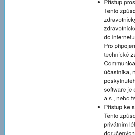
Přístup pro
Tento způso
zdravotnic
zdravotnické
do internet
Pro připoje
technické 
Communicati
účastníka, 
poskytnutého
software je
a.s., nebo 
Přístup ke 
Tento způso
privátním l
doručených 