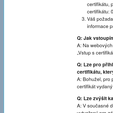
certifikátu, 
certifikátu:
Váš požadav
informace pr
Q: Jak vstoup
A: Na webových 
„Vstup s certifik
Q: Lze pro při
certifikátu, kte
A: Bohužel, pro 
certifikát vydan
Q: Lze zvýšit 
A: V současné d
vytvořený pro z