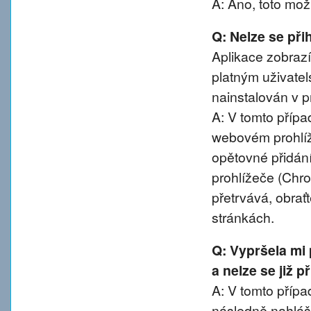
A: Ano, toto mož
Q: Nelze se přih
Aplikace zobrazí
platným uživatel
nainstalován v pr
A: V tomto přípa
webovém prohlíže
opětovné přidání
prohlížeče (Chro
přetrvává, obra
stránkách.
Q: Vypršela mi
a nelze se již 
A: V tomto případ
následně nahláše