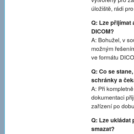
úložiště, rádi p
Q: Lze přijímat
DICOM?
A: Bohužel, v 
možným řešením 
ve formátu DIC
Q: Co se stane
schránky a ček
A: Při kompletn
dokumentaci přij
zařízení po dobu
Q: Lze ukládat 
smazat?