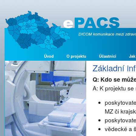
Úvod
O projektu
Účastníci
Jak
Základní i
Q: Kdo se může
A: K projektu se 
poskytovate
MZ či krajs
poskytovate
vědecké a š