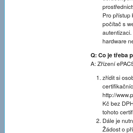
prostřednic
Pro přístup 
počítač s w
autentizaci
hardware n
Q: Co je třeba
A: Zřízení ePACS
zřídit si os
certifikačníc
http://www.
Kč bez DPH 
tohoto certif
Dále je nut
Žádost o př