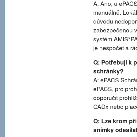
A: Ano, u ePACS 
manuálně. Lokál
důvodu nedoporu
zabezpečenou va
systém AMIS*PA
je nespočet a rá
Q: Potřebuji k 
schránky?
A: ePACS Schránk
ePACS, pro proh
doporučit prohl
CADx nebo plac
Q: Lze krom př
snímky odesíla