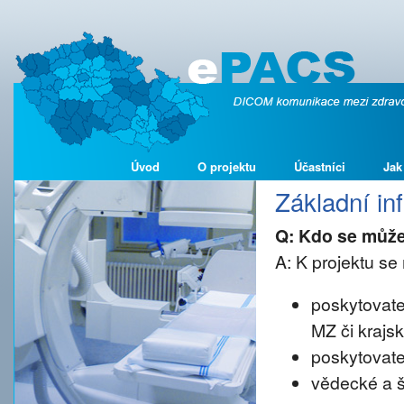
Úvod
O projektu
Účastníci
Jak
Základní i
Q: Kdo se může
A: K projektu se 
poskytovate
MZ či krajs
poskytovate
vědecké a š