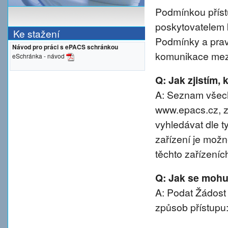
Podmínkou přístu
poskytovatelem 
Ke stažení
Podmínky a prav
Návod pro práci s ePACS schránkou
komunikace mezi
eSchránka - návod
Q: Jak zjistím,
A: Seznam všech
www.epacs.cz, z
vyhledávat dle t
zařízení je možn
těchto zařízeníc
Q: Jak se mohu 
A: Podat Žádost
způsob přístupu