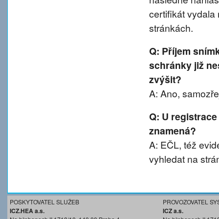
certifikát vydal
stránkách.
Q: Příjem sním
schránky již ne
zvýšit?
A: Ano, samozřej
Q: U registrace
znamená?
A: EČL, též evide
vyhledat na strá
POSKYTOVATEL SLUŽEB
PROVOZOVATEL SY
ICZ.HEA a.s.
ICZ a.s.