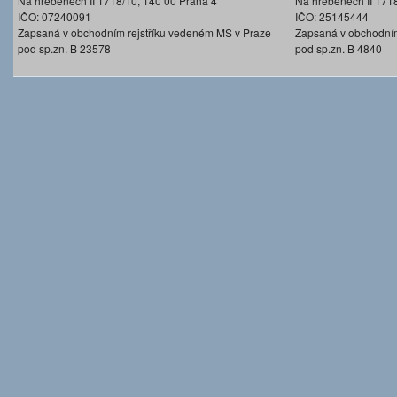
Na hřebenech II 1718/10, 140 00 Praha 4
Na hřebenech II 171
IČO: 07240091
IČO: 25145444
Zapsaná v obchodním rejstříku vedeném MS v Praze
Zapsaná v obchodním
pod sp.zn. B 23578
pod sp.zn. B 4840