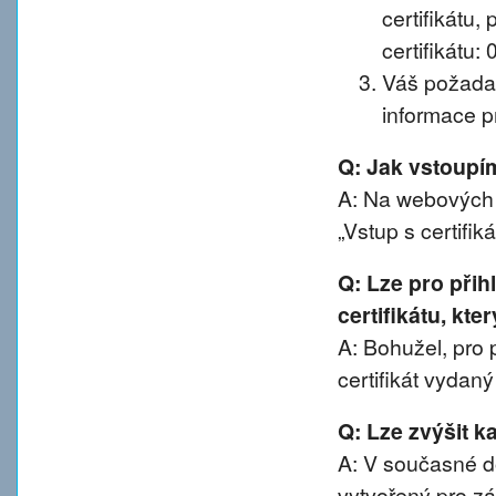
certifikátu, 
certifikátu:
Váš požadav
informace pr
Q: Jak vstoup
A: Na webových 
„Vstup s certifik
Q: Lze pro při
certifikátu, kte
A: Bohužel, pro 
certifikát vydan
Q: Lze zvýšit 
A: V současné d
vytvořený pro z