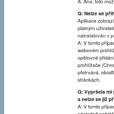
A: Ano, toto mož
Q: Nelze se přih
Aplikace zobrazí
platným uživatel
nainstalován v pr
A: V tomto přípa
webovém prohlíže
opětovné přidání
prohlížeče (Chro
přetrvává, obra
stránkách.
Q: Vypršela mi
a nelze se již 
A: V tomto případ
následně nahláše