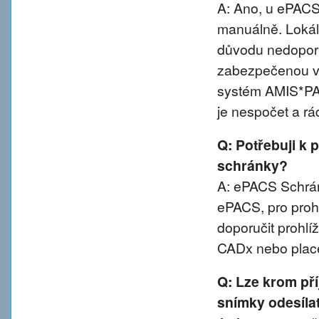
A: Ano, u ePACS 
manuálně. Lokál
důvodu nedoporu
zabezpečenou va
systém AMIS*PA
je nespočet a rá
Q: Potřebuji k 
schránky?
A: ePACS Schránk
ePACS, pro proh
doporučit prohl
CADx nebo plac
Q: Lze krom př
snímky odesíla