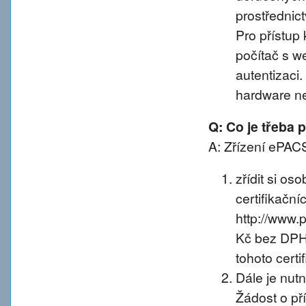
prostřednic
Pro přístup 
počítač s w
autentizaci
hardware n
Q: Co je třeba
A: Zřízení ePACS
zřídit si os
certifikačníc
http://www.
Kč bez DPH 
tohoto certif
Dále je nut
Žádost o př