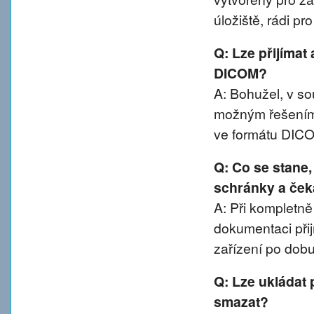
úložiště, rádi p
Q: Lze přijímat
DICOM?
A: Bohužel, v 
možným řešením 
ve formátu DIC
Q: Co se stane
schránky a ček
A: Při kompletn
dokumentaci přij
zařízení po dobu
Q: Lze ukládat 
smazat?