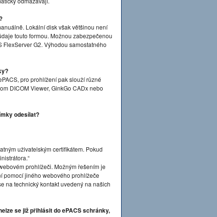
maticky odmazávají.
?
anuálně. Lokální disk však většinou není
 údaje touto formou. Možnou zabezpečenou
S FlexServer G2. Výhodou samostatného
ky?
ePACS, pro prohlížení pak slouží různé
Dicom DICOM Viewer, GinkGo CADx nebo
ímky odesílat?
platným uživatelským certifikátem. Pokud
nistrátora.“
ve webovém prohlížeči. Možným řešením je
ášení pomocí jiného webového prohlížeče
 se na technický kontakt uvedený na našich
elze se již přihlásit do ePACS schránky,