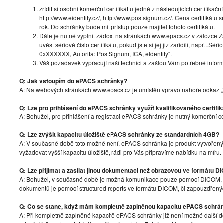
zřídit si osobní komerční certifikát u jedné z následujících certifikační
http://www.eidentity.cz/, http://www.postsignum.cz/. Cena certifikát
rok. Do schránky bude mít přístup pouze majitel tohoto certifikátu.
Dále je nutné vyplnit žádost na stránkách www.epacs.cz v záložce 
uvést sériové číslo certifikátu, pokud jste si jej již zařídili, např. „Sér
0xXXXXXX, Autorita: PostSignum, ICA, eIdentity“.
Váš požadavek vypracují naši technici a zašlou Vám potřebné inform
Q: Jak vstoupím do ePACS schránky?
A: Na webových stránkách www.epacs.cz je umístěn vpravo nahoře odkaz „Vs
Q: Lze pro přihlášení do ePACS schránky využít kvalifikovaného certifik
A: Bohužel, pro přihlášení a registraci ePACS schránky je nutný komerční ce
Q: Lze zvýšit kapacitu úložiště ePACS schránky ze standardních 4GB?
A: V současné době toto možné není, ePACS schránka je produkt vytvořen
vyžadovat vyšší kapacitu úložiště, rádi pro Vás připravíme nabídku na míru.
Q: Lze přijímat a zasílat jinou dokumentaci než obrazovou ve formátu 
A: Bohužel, v současné době je možná komunikace pouze pomocí DICOM,
dokumentů je pomocí structured reports ve formátu DICOM, či zapouzdře
Q: Co se stane, když mám kompletně zaplněnou kapacitu ePACS schrá
A: Při kompletně zaplněné kapacitě ePACS schránky již není možné další do