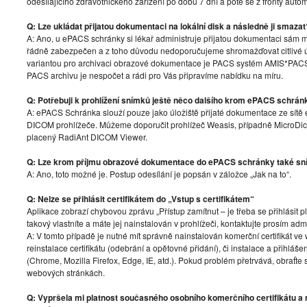
odesílajícího zdravotnického zařízení po dobu 7 dní a poté se z fronty auto
Q: Lze ukládat přijatou dokumentaci na lokální disk a následně ji smazat
A: Ano, u ePACS schránky si lékař administruje přijatou dokumentaci sám m
řádně zabezpečen a z toho důvodu nedoporučujeme shromažďovat citlivé
variantou pro archivaci obrazové dokumentace je PACS systém AMIS*PAC
PACS archivu je nespočet a rádi pro Vás připravíme nabídku na míru.
Q: Potřebuji k prohlížení snímků ještě něco dalšího krom ePACS schrán
A: ePACS Schránka slouží pouze jako úložiště přijaté dokumentace ze sítě 
DICOM prohlížeče. Můžeme doporučit prohlížeč Weasis, případně Micro
placený RadiAnt DICOM Viewer.
Q: Lze krom příjmu obrazové dokumentace do ePACS schránky také sn
A: Ano, toto možné je. Postup odesílání je popsán v záložce „Jak na to“.
Q: Nelze se přihlásit certifikátem do „Vstup s certifikátem“
Aplikace zobrazí chybovou zprávu „Přístup zamítnut – je třeba se přihlásit 
takový vlastníte a máte jej nainstalován v prohlížeči, kontaktujte prosím admi
A: V tomto případě je nutné mít správně nainstalován komerční certifikát 
reinstalace certifikátu (odebrání a opětovné přidání), či instalace a přihl
(Chrome, Mozilla Firefox, Edge, IE, atd.). Pokud problém přetrvává, obraťte
webových stránkách.
Q: Vypršela mi platnost současného osobního komerčního certifikátu a n