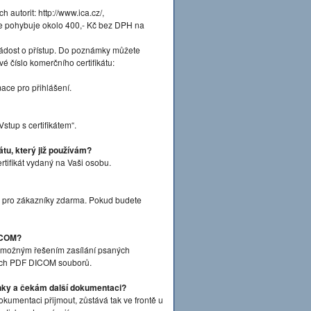
ch autorit: http://www.ica.cz/,
u se pohybuje okolo 400,- Kč bez DPH na
Žádost o přístup. Do poznámky můžete
iové číslo komerčního certifikátu:
ace pro přihlášení.
tup s certifikátem“.
átu, který již používám?
rtifikát vydaný na Vaši osobu.
ý pro zákazníky zdarma. Pokud budete
DICOM?
 možným řešením zasílání psaných
ných PDF DICOM souborů.
nky a čekám další dokumentaci?
kumentaci přijmout, zůstává tak ve frontě u