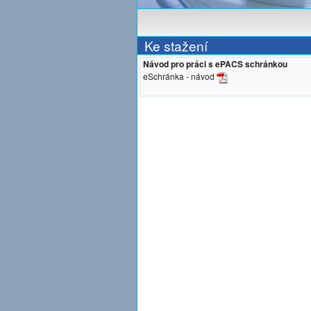
Ke stažení
Návod pro práci s ePACS schránkou
eSchránka - návod