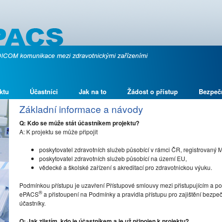
ktu
Účastníci
Jak na to
Žádost o přístup
Bezpeč
Základní informace a návody
Q: Kdo se může stát účastníkem projektu?
A: K projektu se může připojit
poskytovatel zdravotních služeb působící v rámci ČR, registrovaný 
poskytovatel zdravotních služeb působící na území EU,
vědecké a školské zařízení s akreditací pro zdravotnickou výuku.
Podmínkou přístupu je uzavření Přístupové smlouvy mezi přistupujícím a po
®
ePACS
a přistoupení na Podmínky a pravidla přístupu pro zajištění bez
účastníky.
Q: Jak zjistím, kdo je účastníkem a je už připojen k projektu?