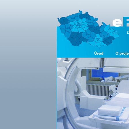
Úvod
O proje