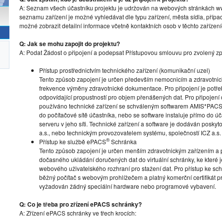
A: Seznam všech účastníku projektu je udržován na webových stránkách www
seznamu zařízení je možné vyhledávat dle typu zařízení, města sídla, přípa
možné zobrazit detailní informace včetně kontaktních osob v těchto zařízení
Q: Jak se mohu zapojit do projektu?
A: Podat Žádost o připojení a podepsat Přístupovou smlouvu pro zvolený zp
Přístup prostřednictvím technického zařízení (komunikační uzel)
Tento způsob zapojení je určen především nemocnicím a zdravotni
frekvence výměny zdravotnické dokumentace. Pro připojení je potřeba 
odpovídající propustností pro objem přenášených dat. Pro připojení
používáno technické zařízení se schváleným softwarem AMIS*PACS
do počítačové sítě účastníka, nebo se software instaluje přímo do ú
serveru v jeho síti. Technické zařízení a software je dodáván posky
a.s., nebo technickým provozovatelem systému, společností ICZ a.s.
®
Přístup ke službě ePACS
Schránka
Tento způsob zapojení je určen menším zdravotnickým zařízením a 
dočasného ukládání doručených dat do virtuální schránky, ke které 
webového uživatelského rozhraní pro stažení dat. Pro přístup ke schr
běžný počítač s webovým prohlížečem a platný komerční certifikát pro
vyžadován žádný speciální hardware nebo programové vybavení.
Q: Co je třeba pro zřízení ePACS schránky?
A: Zřízení ePACS schránky ve třech krocích: