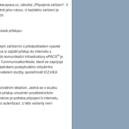
.epacs.cz, záložka „Připojená zařízení“. V
dně jeho názvu. U každého zařízení je
ch.
ůsob přístupu:
ckým zařízením s předpokladem vysoké
si zajistit přístup do internetu s
®
 do komunikační infrastruktury ePACS
je
 CommunicationNode, které se zapojuje
častníkem poskytnutého virtuálního
tovatelem služby, společností ICZ.HEA
privátním lékařům. Jedná se o službu
je přístup umožněn prostřednictvím
ánce je potřeba připojení k internetu,
 autentizaci. U této varianty není