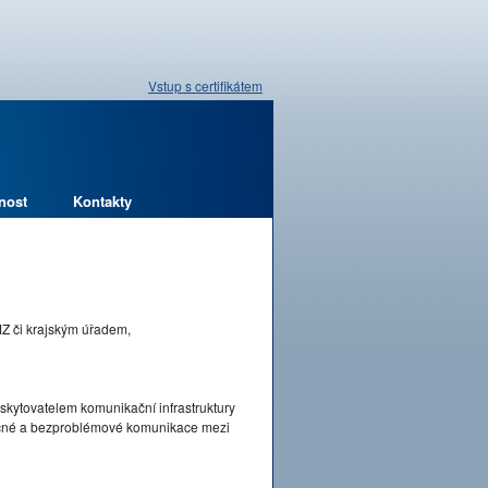
Vstup s certifikátem
nost
Kontakty
MZ či krajským úřadem,
skytovatelem komunikační infrastruktury
pečné a bezproblémové komunikace mezi