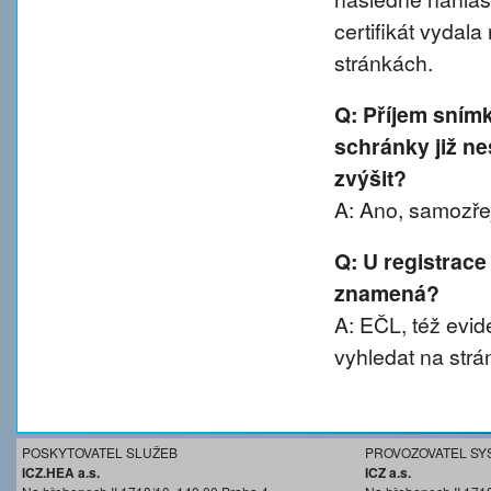
certifikát vydal
stránkách.
Q: Příjem sním
schránky již ne
zvýšit?
A: Ano, samozřej
Q: U registrace
znamená?
A: EČL, též evide
vyhledat na strá
POSKYTOVATEL SLUŽEB
PROVOZOVATEL SY
ICZ.HEA a.s.
ICZ a.s.