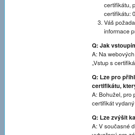
certifikátu, 
certifikátu:
Váš požadav
informace pr
Q: Jak vstoup
A: Na webových 
„Vstup s certifik
Q: Lze pro při
certifikátu, kte
A: Bohužel, pro 
certifikát vydan
Q: Lze zvýšit 
A: V současné d
vytvořený pro z