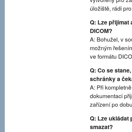
úložiště, rádi p
Q: Lze přijímat
DICOM?
A: Bohužel, v 
možným řešením 
ve formátu DIC
Q: Co se stane
schránky a ček
A: Při kompletn
dokumentaci přij
zařízení po dobu
Q: Lze ukládat 
smazat?