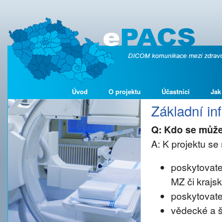
Úvod
O projektu
Účastníci
Jak
Základní i
Q: Kdo se může
A: K projektu se 
poskytovate
MZ či krajs
poskytovate
vědecké a š