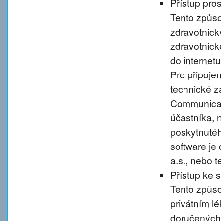
Přístup pro
Tento způso
zdravotnic
zdravotnické
do internet
Pro připoje
technické 
Communicati
účastníka, 
poskytnutého
software je
a.s., nebo 
Přístup ke 
Tento způso
privátním l
doručených 