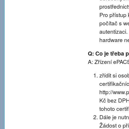
prostřednic
Pro přístup 
počítač s w
autentizaci
hardware n
Q: Co je třeba
A: Zřízení ePACS
zřídit si os
certifikačníc
http://www.
Kč bez DPH 
tohoto certif
Dále je nut
Žádost o př