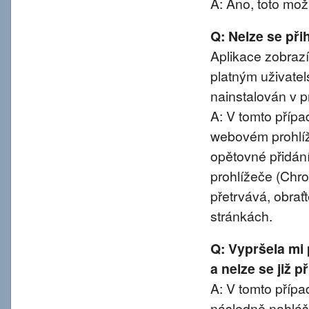
A: Ano, toto mož
Q: Nelze se přih
Aplikace zobrazí
platným uživatel
nainstalován v pr
A: V tomto přípa
webovém prohlíže
opětovné přidání
prohlížeče (Chro
přetrvává, obra
stránkách.
Q: Vypršela mi
a nelze se již 
A: V tomto případ
následně nahláše