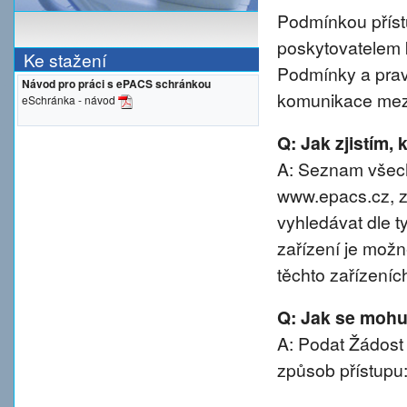
Podmínkou přístu
poskytovatelem 
Ke stažení
Podmínky a prav
Návod pro práci s ePACS schránkou
komunikace mezi
eSchránka - návod
Q: Jak zjistím,
A: Seznam všech
www.epacs.cz, z
vyhledávat dle t
zařízení je možn
těchto zařízeníc
Q: Jak se mohu 
A: Podat Žádost
způsob přístupu