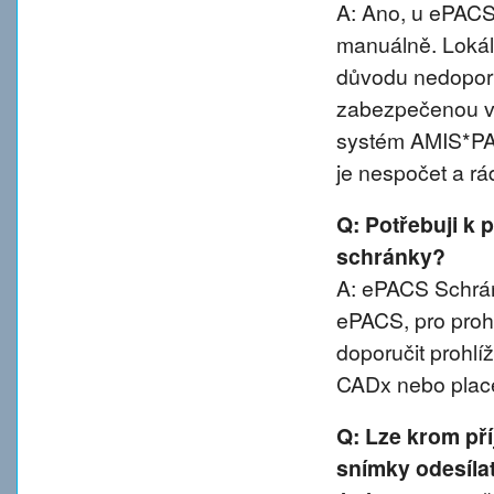
A: Ano, u ePACS 
manuálně. Lokál
důvodu nedoporu
zabezpečenou va
systém AMIS*PA
je nespočet a rá
Q: Potřebuji k 
schránky?
A: ePACS Schránk
ePACS, pro proh
doporučit prohl
CADx nebo plac
Q: Lze krom př
snímky odesíla