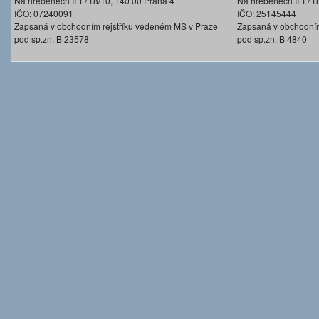
Na hřebenech II 1718/10, 140 00 Praha 4
Na hřebenech II 171
IČO: 07240091
IČO: 25145444
Zapsaná v obchodním rejstříku vedeném MS v Praze
Zapsaná v obchodním
pod sp.zn. B 23578
pod sp.zn. B 4840