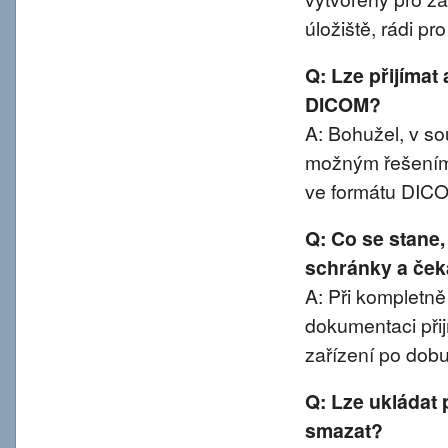
úložiště, rádi p
Q: Lze přijímat
DICOM?
A: Bohužel, v 
možným řešením 
ve formátu DIC
Q: Co se stane
schránky a ček
A: Při kompletn
dokumentaci přij
zařízení po dobu
Q: Lze ukládat 
smazat?