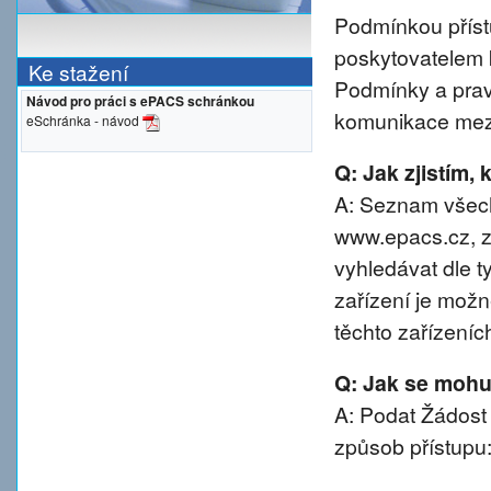
Podmínkou přístu
poskytovatelem 
Ke stažení
Podmínky a prav
Návod pro práci s ePACS schránkou
komunikace mezi
eSchránka - návod
Q: Jak zjistím,
A: Seznam všech
www.epacs.cz, z
vyhledávat dle t
zařízení je možn
těchto zařízeníc
Q: Jak se mohu 
A: Podat Žádost
způsob přístupu