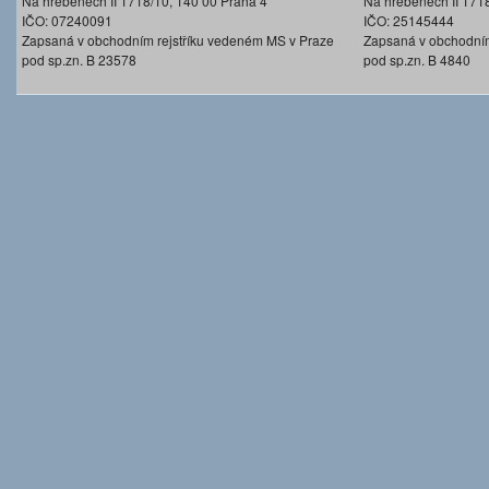
Na hřebenech II 1718/10, 140 00 Praha 4
Na hřebenech II 171
IČO: 07240091
IČO: 25145444
Zapsaná v obchodním rejstříku vedeném MS v Praze
Zapsaná v obchodním
pod sp.zn. B 23578
pod sp.zn. B 4840