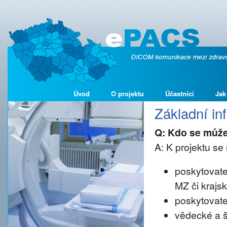
Úvod
O projektu
Účastníci
Jak
Základní i
Q: Kdo se může
A: K projektu se 
poskytovate
MZ či krajs
poskytovate
vědecké a š