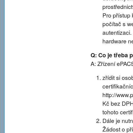
prostřednic
Pro přístup 
počítač s w
autentizaci
hardware n
Q: Co je třeba
A: Zřízení ePACS
zřídit si os
certifikačníc
http://www.
Kč bez DPH 
tohoto certif
Dále je nut
Žádost o př