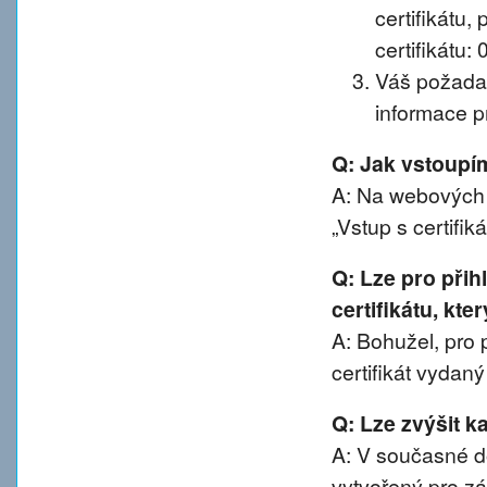
certifikátu, 
certifikátu:
Váš požadav
informace pr
Q: Jak vstoup
A: Na webových 
„Vstup s certifik
Q: Lze pro při
certifikátu, kte
A: Bohužel, pro 
certifikát vydan
Q: Lze zvýšit 
A: V současné d
vytvořený pro z