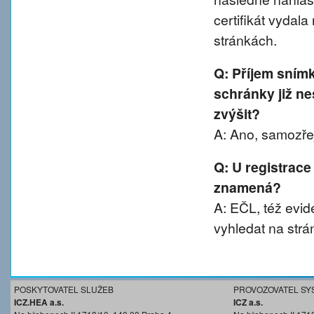
certifikát vydal
stránkách.
Q: Příjem sním
schránky již ne
zvýšit?
A: Ano, samozřej
Q: U registrace
znamená?
A: EČL, též evide
vyhledat na strá
POSKYTOVATEL SLUŽEB
PROVOZOVATEL SY
ICZ.HEA a.s.
ICZ a.s.