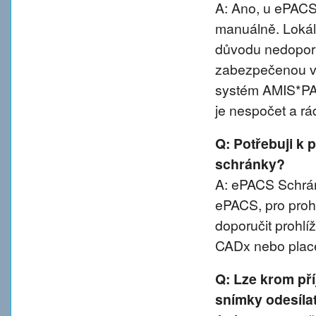
A: Ano, u ePACS 
manuálně. Lokál
důvodu nedoporu
zabezpečenou va
systém AMIS*PA
je nespočet a rá
Q: Potřebuji k 
schránky?
A: ePACS Schránk
ePACS, pro proh
doporučit prohl
CADx nebo plac
Q: Lze krom př
snímky odesíla