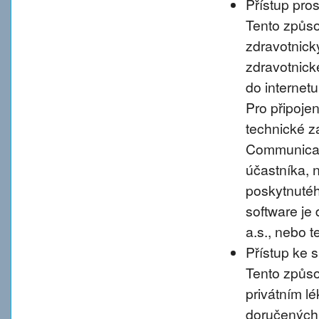
Přístup pro
Tento způso
zdravotnic
zdravotnické
do internet
Pro připoje
technické 
Communicati
účastníka, 
poskytnutého
software je
a.s., nebo 
Přístup ke 
Tento způso
privátním l
doručených 