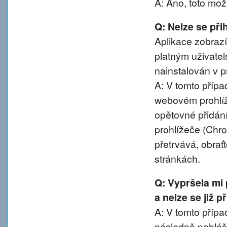
A: Ano, toto mož
Q: Nelze se přih
Aplikace zobrazí
platným uživatel
nainstalován v pr
A: V tomto přípa
webovém prohlíže
opětovné přidání
prohlížeče (Chro
přetrvává, obra
stránkách.
Q: Vypršela mi
a nelze se již 
A: V tomto případ
následně nahláše